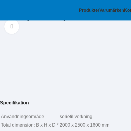
Produkter
Varumärken
Kon
Hem
Blästring
Blästerutrustning
Blastrac
Klicka för att förstora
Specifikation
Användningsområde
serietillverkning
Total dimension: B x H x D *
2000 x 2500 x 1600 mm