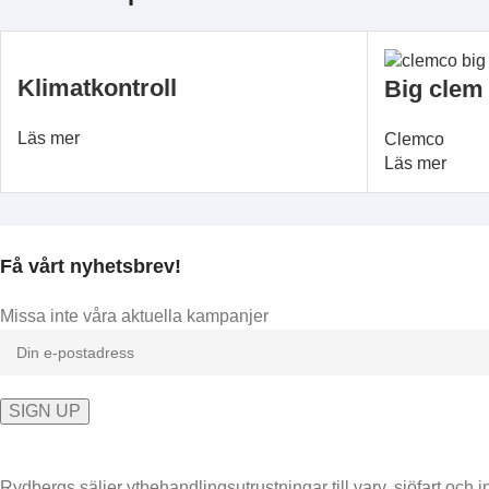
Klimatkontroll
Big clem
Läs mer
Clemco
Läs mer
Få vårt nyhetsbrev!
Missa inte våra aktuella kampanjer
Rydbergs säljer ytbehandlingsutrustningar till varv, sjöfart och in