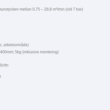
munstycken mellan 0,75 – 28,8 m³/min (vid 7 bar)
are, arbetsområde)
400mm; 5kg (inklusive montering)
00cfm
)