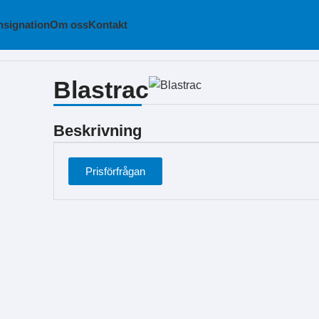
signation
Om oss
Kontakt
Blastrac
Beskrivning
Prisförfrågan