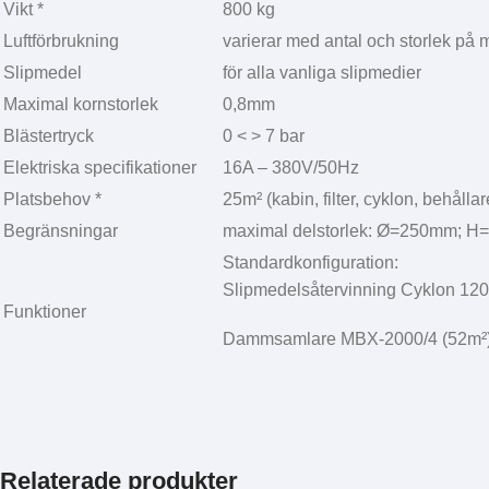
Vikt *
800 kg
Luftförbrukning
varierar med antal och storlek på 
Slipmedel
för alla vanliga slipmedier
Maximal kornstorlek
0,8mm
Blästertryck
0 < > 7 bar
Elektriska specifikationer
16A – 380V/50Hz
Platsbehov *
25m² (kabin, filter, cyklon, behåll
Begränsningar
maximal delstorlek: Ø=250mm; H=
Standardkonfiguration:
Slipmedelsåtervinning Cyklon 12
Funktioner
Dammsamlare MBX-2000/4 (52m²
Relaterade produkter