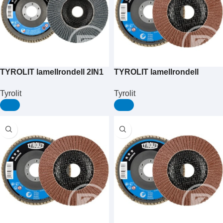
TYROLIT lamellrondell 2IN1
TYROLIT lamellrondell
125×22,2 rak ZA120Q
125×22,2 vinkelböjd A40S
Tyrolit
Tyrolit
PREMIUM stål/rostfritt stål
PREMIUM stål