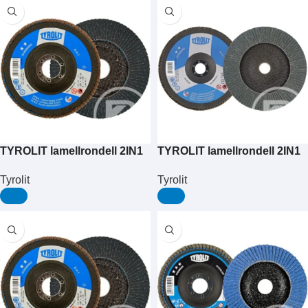
TYROLIT lamellrondell 2IN1
TYROLIT lamellrondell 2IN1
125×22,2 vinkelböjd ZA60Q
178×22,2 vinkelböjd ZA80Q
Tyrolit
Tyrolit
STANDARD stål/rostfr.stål
STANDARD stål/rostfr.stål