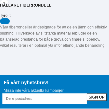
HÅLLARE FIBERRONDELL
Tyrolit
Våra fiberrondeller är designade för att ge en jämn och effektiv
slipning. Tillverkade av slitstarka material erbjuder de en
balanserad prestanda för både grova och finare slipbehov,
vilket resulterar i en optimal yta inför efterföljande behandling.
Få vårt nyhetsbrev!
Missa inte våra aktuella kampanjer