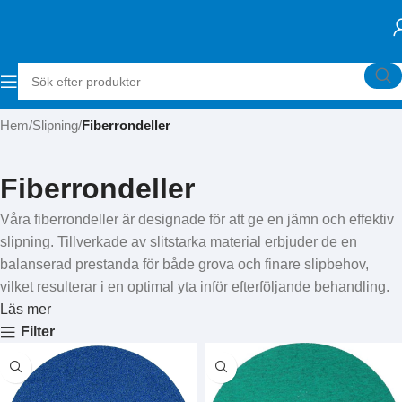
Hem
Slipning
Fiberrondeller
Fiberrondeller
Våra fiberrondeller är designade för att ge en jämn och effektiv
slipning. Tillverkade av slitstarka material erbjuder de en
balanserad prestanda för både grova och finare slipbehov,
vilket resulterar i en optimal yta inför efterföljande behandling.
Läs mer
Filter