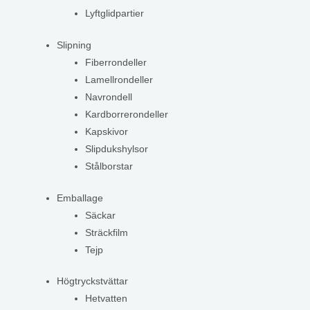
Lyftglidpartier
Slipning
Fiberrondeller
Lamellrondeller
Navrondell
Kardborrerondeller
Kapskivor
Slipdukshylsor
Stålborstar
Emballage
Säckar
Sträckfilm
Tejp
Högtryckstvättar
Hetvatten