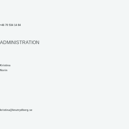
+46 70 534 14 84
ADMINISTRATION
Kristina
Norin
kristina@knutrydberg.se