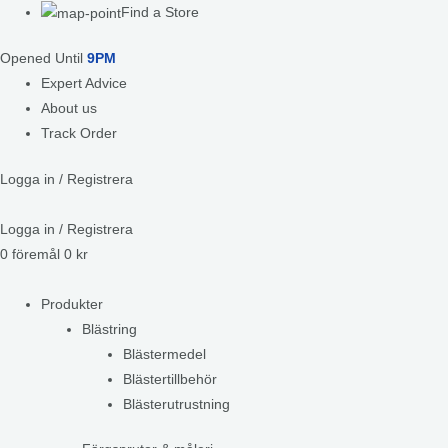
Find a Store
Opened Until
9PM
Expert Advice
About us
Track Order
Logga in / Registrera
Logga in / Registrera
0
föremål
0
kr
Produkter
Blästring
Blästermedel
Blästertillbehör
Blästerutrustning