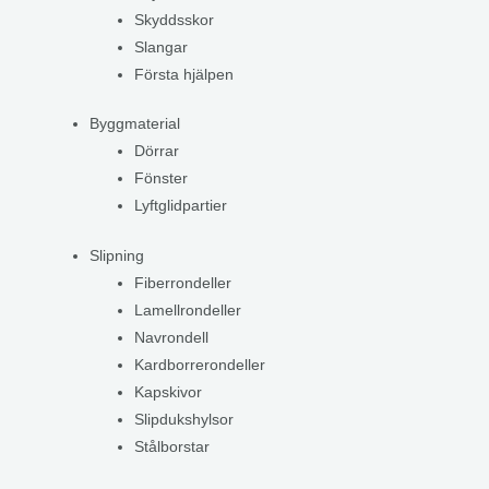
Skyddsskor
Slangar
Första hjälpen
Byggmaterial
Dörrar
Fönster
Lyftglidpartier
Slipning
Fiberrondeller
Lamellrondeller
Navrondell
Kardborrerondeller
Kapskivor
Slipdukshylsor
Stålborstar