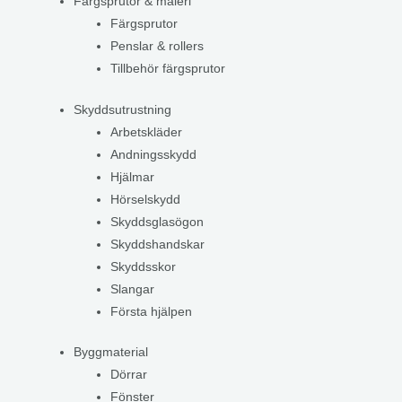
Färgsprutor & måleri
Färgsprutor
Penslar & rollers
Tillbehör färgsprutor
Skyddsutrustning
Arbetskläder
Andningsskydd
Hjälmar
Hörselskydd
Skyddsglasögon
Skyddshandskar
Skyddsskor
Slangar
Första hjälpen
Byggmaterial
Dörrar
Fönster