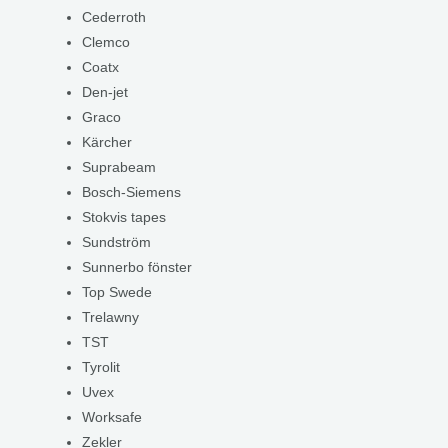
Cederroth
Clemco
Coatx
Den-jet
Graco
Kärcher
Suprabeam
Bosch-Siemens
Stokvis tapes
Sundström
Sunnerbo fönster
Top Swede
Trelawny
TST
Tyrolit
Uvex
Worksafe
Zekler