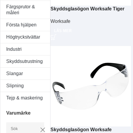
Färgsprutor &
Skyddsglasögon Worksafe Tiger
måleri
Worksafe
Första hjälpen
LÄS MER
Högtryckstvättar
Industri
Skyddsutrustning
Slangar
Slipning
Tejp & maskering
Varumärke
Skyddsglasögon Worksafe