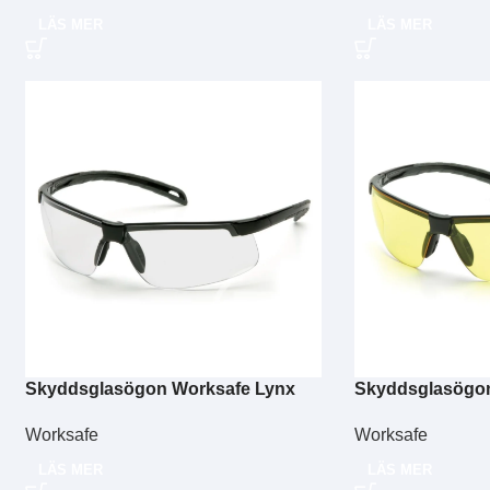
LÄS MER
LÄS MER
Skyddsglasögon Worksafe Lynx
Skyddsglasögon
PRO Klart
PRO gul
Worksafe
Worksafe
LÄS MER
LÄS MER