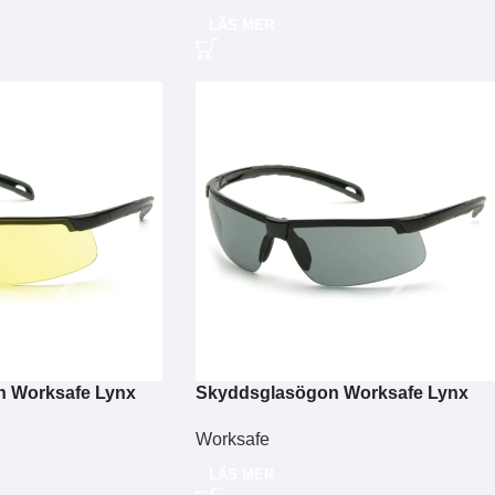
LÄS MER
 Worksafe Lynx
Skyddsglasögon Worksafe Lynx
PRO grå
Worksafe
LÄS MER