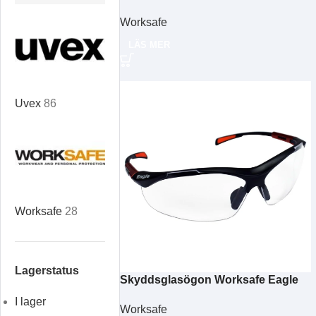
Cheetah
Worksafe
LÄS MER
Uvex
86
Worksafe
28
Lagerstatus
Skyddsglasögon Worksafe Eagle
I lager
Worksafe