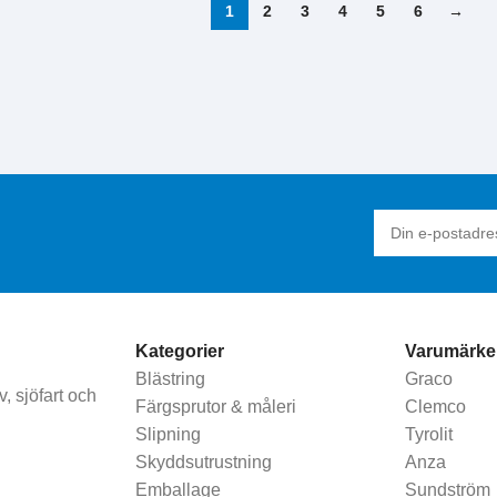
1
2
3
4
5
6
→
Kategorier
Varumärke
Blästring
Graco
, sjöfart och
Färgsprutor & måleri
Clemco
Slipning
Tyrolit
Skyddsutrustning
Anza
Emballage
Sundström