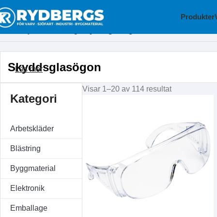
Produkter
Hem
Skyddsutrustning
Skyddsglasögon
Skyddsglasögon
Läs mer
Visar 1–20 av 114 resultat
Kategori
Arbetskläder
Blästring
Byggmaterial
Elektronik
Emballage