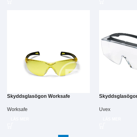
Skyddsglasögon Worksafe
Skyddsglasögon
Cheetah PRO gul
OTG 9169.585
Worksafe
Uvex
LÄS MER
LÄS MER