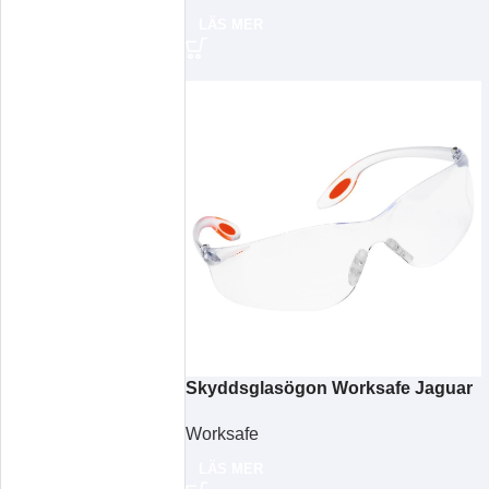
LÄS MER
Skyddsglasögon Worksafe Jaguar
Worksafe
LÄS MER