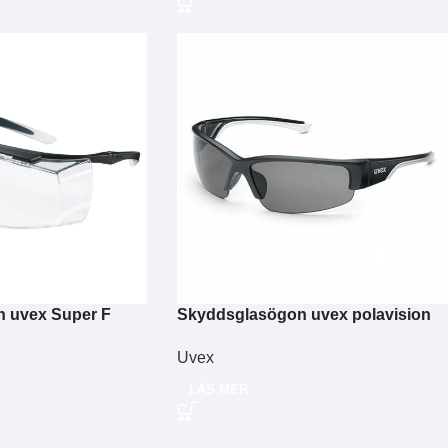
 uvex Super F
Skyddsglasögon uvex polavision
9231.960
Uvex
LÄS MER