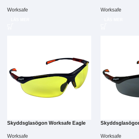
Cheetah gul
Cheetah grå
Worksafe
Worksafe
LÄS MER
LÄS MER
Skyddsglasögon Worksafe Eagle
Skyddsglasögon
Worksafe
Worksafe