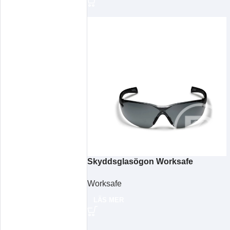
Skyddsglasögon Worksafe
Cheetah PRO grå
Worksafe
LÄS MER