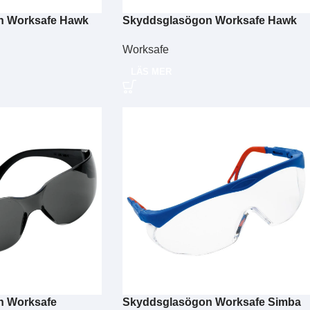
n Worksafe Hawk
Skyddsglasögon Worksafe Hawk
Eye grå
Worksafe
LÄS MER
n Worksafe
Skyddsglasögon Worksafe Simba