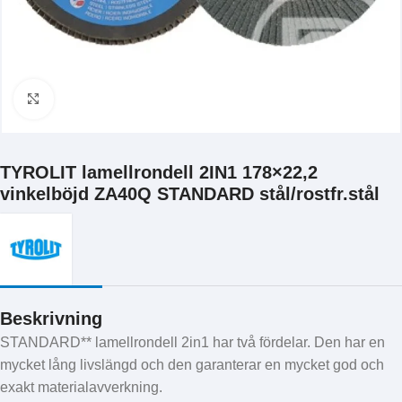
Klicka för att förstora
TYROLIT lamellrondell 2IN1 178×22,2
vinkelböjd ZA40Q STANDARD stål/rostfr.stål
Beskrivning
STANDARD** lamellrondell 2in1 har två fördelar. Den har en
mycket lång livslängd och den garanterar en mycket god och
exakt materialavverkning.