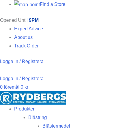
Find a Store
Opened Until
9PM
Expert Advice
About us
Track Order
Logga in / Registrera
Logga in / Registrera
0
föremål
0
kr
Produkter
Blästring
Blästermedel