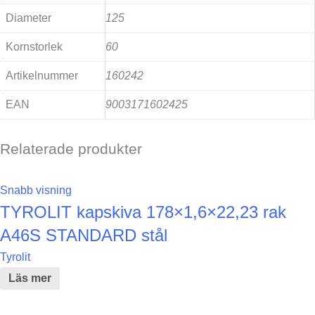
Diameter
125
Kornstorlek
60
Artikelnummer
160242
EAN
9003171602425
Relaterade produkter
Snabb visning
TYROLIT kapskiva 178×1,6×22,23 rak
A46S STANDARD stål
Tyrolit
Läs mer