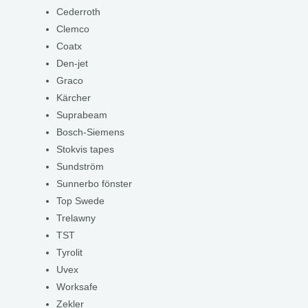
Cederroth
Clemco
Coatx
Den-jet
Graco
Kärcher
Suprabeam
Bosch-Siemens
Stokvis tapes
Sundström
Sunnerbo fönster
Top Swede
Trelawny
TST
Tyrolit
Uvex
Worksafe
Zekler