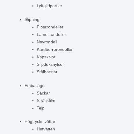
Lyftglidpartier
Slipning
Fiberrondeller
Lamellrondeller
Navrondell
Kardborrerondeller
Kapskivor
Slipdukshylsor
Stålborstar
Emballage
Säckar
Sträckfilm
Tejp
Högtryckstvättar
Hetvatten