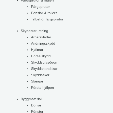
Färgsprutor & måleri
Färgsprutor
Penslar & rollers
Tillbehör färgsprutor
Skyddsutrustning
Arbetskläder
Andningsskydd
Hjälmar
Hörselskydd
Skyddsglasögon
Skyddshandskar
Skyddsskor
Slangar
Första hjälpen
Byggmaterial
Dörrar
Fönster