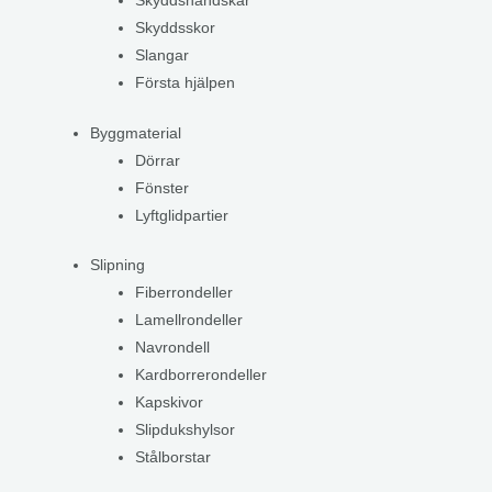
Skyddshandskar
Skyddsskor
Slangar
Första hjälpen
Byggmaterial
Dörrar
Fönster
Lyftglidpartier
Slipning
Fiberrondeller
Lamellrondeller
Navrondell
Kardborrerondeller
Kapskivor
Slipdukshylsor
Stålborstar