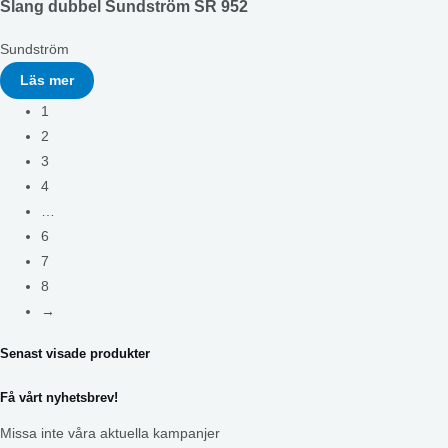
Slang dubbel Sundström SR 952
Sundström
Läs mer
1
2
3
4
…
6
7
8
→
Senast visade produkter
Få vårt nyhetsbrev!
Missa inte våra aktuella kampanjer