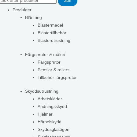
Sök
Produkter
Blästring
Blästermedel
Blästertillbehör
Blästerutrustning
Färgsprutor & måleri
Färgsprutor
Penslar & rollers
Tillbehör färgsprutor
Skyddsutrustning
Arbetskläder
Andningsskydd
Hjälmar
Hörselskydd
Skyddsglasögon