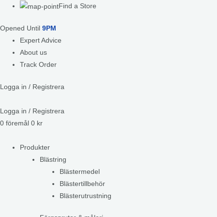
Find a Store
Opened Until
9PM
Expert Advice
About us
Track Order
Logga in / Registrera
Logga in / Registrera
0
föremål
0
kr
Produkter
Blästring
Blästermedel
Blästertillbehör
Blästerutrustning