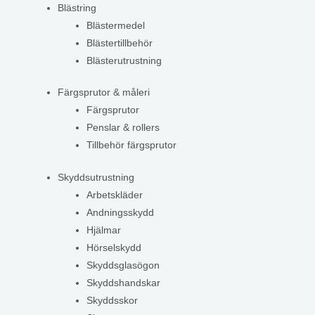
Blästring
Blästermedel
Blästertillbehör
Blästerutrustning
Färgsprutor & måleri
Färgsprutor
Penslar & rollers
Tillbehör färgsprutor
Skyddsutrustning
Arbetskläder
Andningsskydd
Hjälmar
Hörselskydd
Skyddsglasögon
Skyddshandskar
Skyddsskor