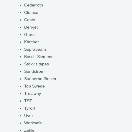
Cederroth
Clemco
Coatx
Den-jet
Graco
Kärcher
Suprabeam
Bosch-Siemens
Stokvis tapes
Sundström
Sunnerbo fönster
Top Swede
Trelawny
TST
Tyrolit
Uvex
Worksafe
Zekler