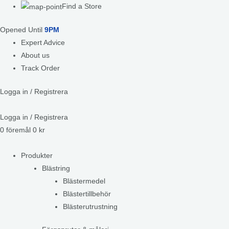
Find a Store
Opened Until
9PM
Expert Advice
About us
Track Order
Logga in / Registrera
Logga in / Registrera
0
föremål
0
kr
Produkter
Blästring
Blästermedel
Blästertillbehör
Blästerutrustning