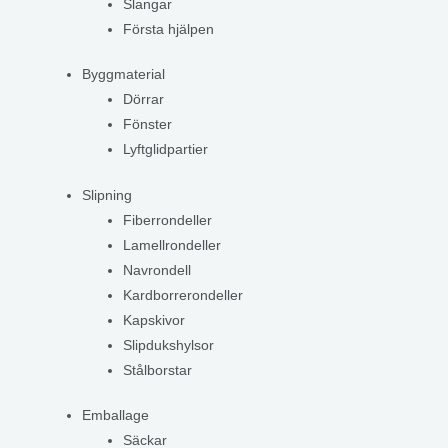
Slangar
Första hjälpen
Byggmaterial
Dörrar
Fönster
Lyftglidpartier
Slipning
Fiberrondeller
Lamellrondeller
Navrondell
Kardborrerondeller
Kapskivor
Slipdukshylsor
Stålborstar
Emballage
Säckar