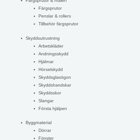
Färgsprutor & måleri
Färgsprutor
Penslar & rollers
Tillbehör färgsprutor
Skyddsutrustning
Arbetskläder
Andningsskydd
Hjälmar
Hörselskydd
Skyddsglasögon
Skyddshandskar
Skyddsskor
Slangar
Första hjälpen
Byggmaterial
Dörrar
Fönster