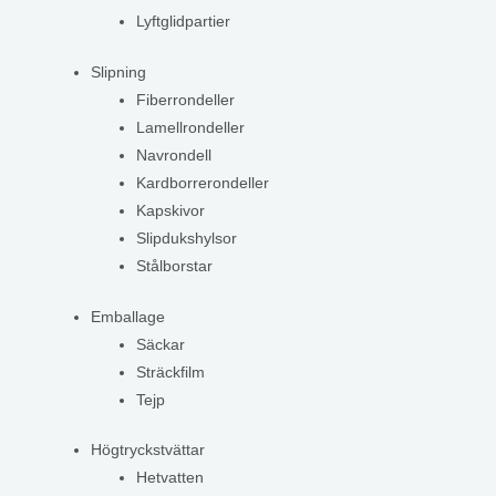
Lyftglidpartier
Slipning
Fiberrondeller
Lamellrondeller
Navrondell
Kardborrerondeller
Kapskivor
Slipdukshylsor
Stålborstar
Emballage
Säckar
Sträckfilm
Tejp
Högtryckstvättar
Hetvatten