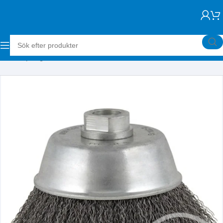
Hem
Slipning
Stålborstar