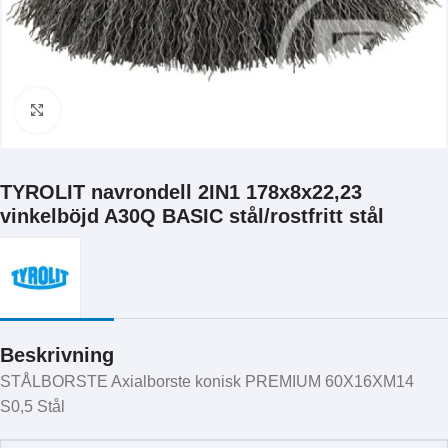
Klicka för att förstora
TYROLIT navrondell 2IN1 178x8x22,23
vinkelböjd A30Q BASIC stål/rostfritt stål
Beskrivning
STÅLBORSTE Axialborste konisk PREMIUM 60X16XM14
S0,5 Stål