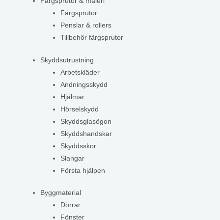
Färgsprutor & måleri
Färgsprutor
Penslar & rollers
Tillbehör färgsprutor
Skyddsutrustning
Arbetskläder
Andningsskydd
Hjälmar
Hörselskydd
Skyddsglasögon
Skyddshandskar
Skyddsskor
Slangar
Första hjälpen
Byggmaterial
Dörrar
Fönster