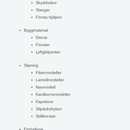
Skyddsskor
Slangar
Första hjälpen
Byggmaterial
Dörrar
Fönster
Lyftglidpartier
Slipning
Fiberrondeller
Lamellrondeller
Navrondell
Kardborrerondeller
Kapskivor
Slipdukshylsor
Stålborstar
Emballage