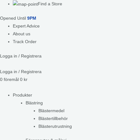
Find a Store
Opened Until
9PM
Expert Advice
About us
Track Order
Logga in / Registrera
Logga in / Registrera
0
föremål
0
kr
Produkter
Blästring
Blästermedel
Blästertillbehör
Blästerutrustning