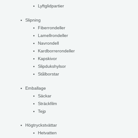
Lyftglidpartier
Slipning
Fiberrondeller
Lamellrondeller
Navrondell
Kardborrerondeller
Kapskivor
Slipdukshylsor
Stålborstar
Emballage
Säckar
Sträckfilm
Tejp
Högtryckstvättar
Hetvatten