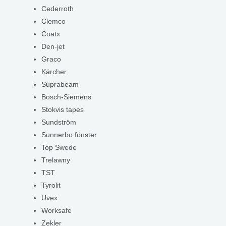
Cederroth
Clemco
Coatx
Den-jet
Graco
Kärcher
Suprabeam
Bosch-Siemens
Stokvis tapes
Sundström
Sunnerbo fönster
Top Swede
Trelawny
TST
Tyrolit
Uvex
Worksafe
Zekler