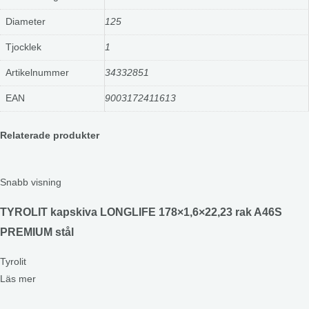
Diameter
125
Tjocklek
1
Artikelnummer
34332851
EAN
9003172411613
Relaterade produkter
Snabb visning
TYROLIT kapskiva LONGLIFE 178×1,6×22,23 rak A46S
PREMIUM stål
Tyrolit
Läs mer