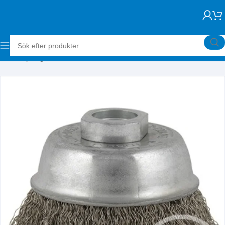
Hem
Slipning
Stålborstar