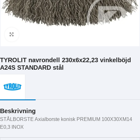
Klicka för att förstora
TYROLIT navrondell 230x6x22,23 vinkelböjd
A24S STANDARD stål
Beskrivning
STÅLBORSTE Axialborste konisk PREMIUM 100X30XM14
E0,3 INOX