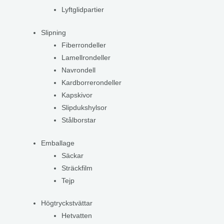
Lyftglidpartier
Slipning
Fiberrondeller
Lamellrondeller
Navrondell
Kardborrerondeller
Kapskivor
Slipdukshylsor
Stålborstar
Emballage
Säckar
Sträckfilm
Tejp
Högtryckstvättar
Hetvatten