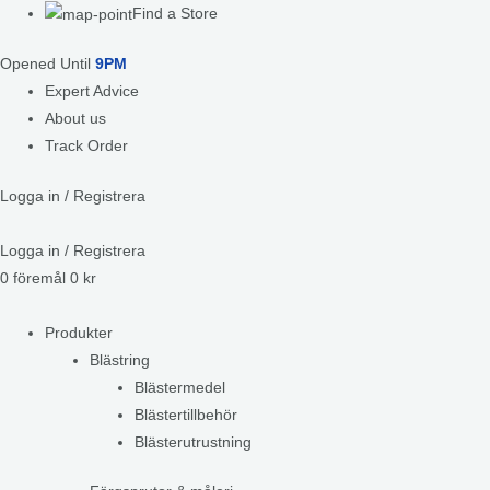
Find a Store
Opened Until
9PM
Expert Advice
About us
Track Order
Logga in / Registrera
Logga in / Registrera
0
föremål
0
kr
Produkter
Blästring
Blästermedel
Blästertillbehör
Blästerutrustning