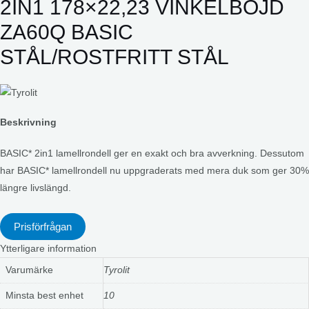
2IN1 178×22,23 VINKELBÖJD
ZA60Q BASIC
STÅL/ROSTFRITT STÅL
Beskrivning
BASIC* 2in1 lamellrondell ger en exakt och bra avverkning. Dessutom
har BASIC* lamellrondell nu uppgraderats med mera duk som ger 30%
längre livslängd.
Prisförfrågan
Ytterligare information
Varumärke
Tyrolit
Minsta best enhet
10