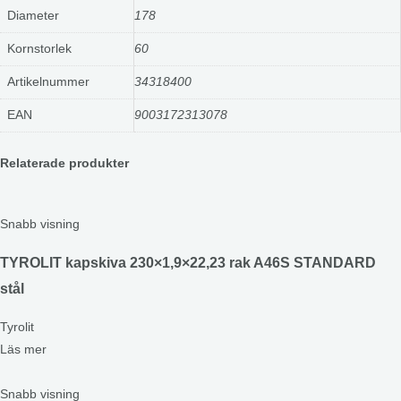
Diameter
178
Kornstorlek
60
Artikelnummer
34318400
EAN
9003172313078
Relaterade produkter
Snabb visning
TYROLIT kapskiva 230×1,9×22,23 rak A46S STANDARD
stål
Tyrolit
Läs mer
Snabb visning