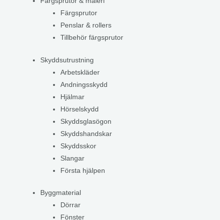
Färgsprutor & måleri
Färgsprutor
Penslar & rollers
Tillbehör färgsprutor
Skyddsutrustning
Arbetskläder
Andningsskydd
Hjälmar
Hörselskydd
Skyddsglasögon
Skyddshandskar
Skyddsskor
Slangar
Första hjälpen
Byggmaterial
Dörrar
Fönster