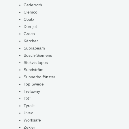
Cederroth
Clemco
Coatx
Den-jet
Graco
Kärcher
Suprabeam
Bosch-Siemens
Stokvis tapes
Sundström
Sunnerbo fönster
Top Swede
Trelawny
TST
Tyrolit
Uvex
Worksafe
Zekler