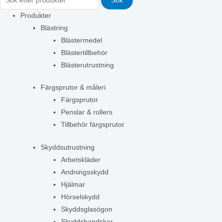
Sök
Produkter
Blästring
Blästermedel
Blästertillbehör
Blästerutrustning
Färgsprutor & måleri
Färgsprutor
Penslar & rollers
Tillbehör färgsprutor
Skyddsutrustning
Arbetskläder
Andningsskydd
Hjälmar
Hörselskydd
Skyddsglasögon
Skyddshandskar