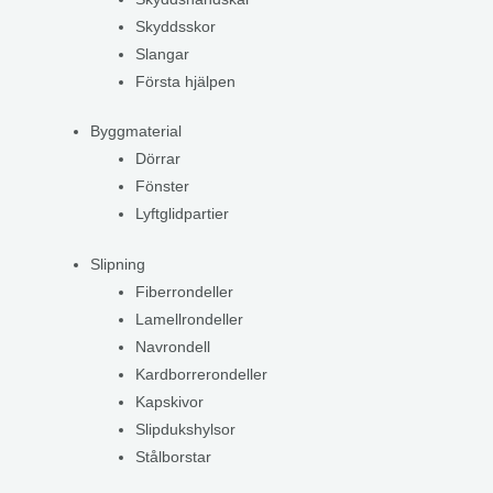
Skyddsskor
Slangar
Första hjälpen
Byggmaterial
Dörrar
Fönster
Lyftglidpartier
Slipning
Fiberrondeller
Lamellrondeller
Navrondell
Kardborrerondeller
Kapskivor
Slipdukshylsor
Stålborstar