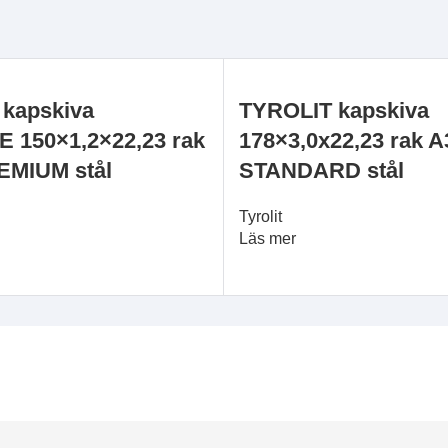
kapskiva
TYROLIT kapskiva
 150×1,2×22,23 rak
178×3,0x22,23 rak 
EMIUM stål
STANDARD stål
Tyrolit
Läs mer