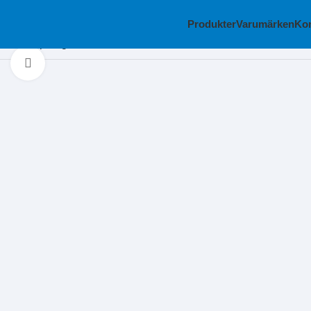
Produkter
Varumärken
Kon
Hem
Slipning
Lamellrondeller
TYROLIT lamellondell cerabon
Klicka för att förstora