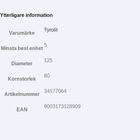
Ytterligare information
Tyrolit
Varumärke
5
Minsta best enhet
125
Diameter
80
Kornstorlek
34577064
Artikelnummer
9003173128909
EAN