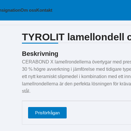
signation
Om oss
Kontakt
d x
TYROLIT lamellondell 
Beskrivning
CERABOND X lamellrondellerna övertygar med prest
30 % högre avverkning i jämförelse med tidigare typ
ett nytt keramiskt slipmedel i kombination med ett
lamellrondellerna är den perfekta lösningen för krävan
stål.
Prisförfrågan