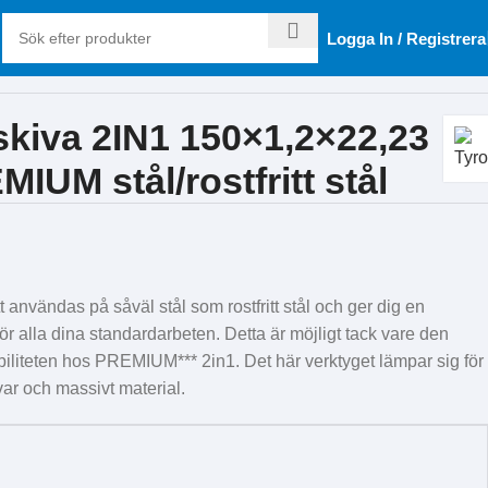
Logga In / Registrera
kiva 2IN1 150×1,2×22,23
IUM stål/rostfritt stål
användas på såväl stål som rostfritt stål och ger dig en
ör alla dina standardarbeten. Detta är möjligt tack vare den
iliteten hos PREMIUM*** 2in1. Det här verktyget lämpar sig för
avar och massivt material.