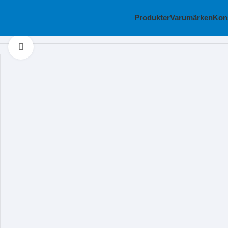
Produkter
Varumärken
Kon
Hem
Slipning
Kapskivor
TYROLIT kapskiva 2IN1 150×1,2×22,2
Klicka för att förstora