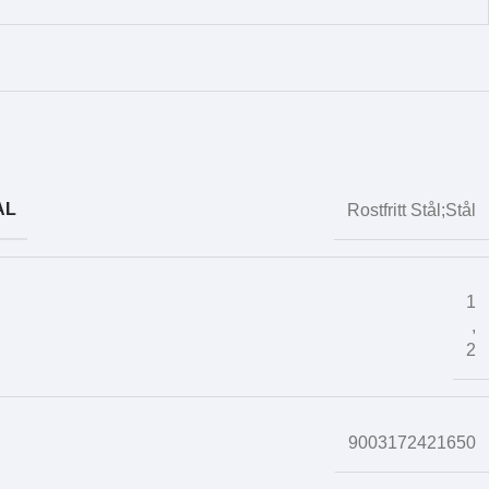
AL
Rostfritt Stål;Stål
1
,
2
9003172421650