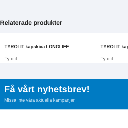
Relaterade produkter
TYROLIT kapskiva LONGLIFE
TYROLIT kap
125×1,6×22,23 rak A46S PREMIUM stål
vinkelböjd 
Tyrolit
Tyrolit
Få vårt nyhetsbrev!
Missa inte våra aktuella kampanjer