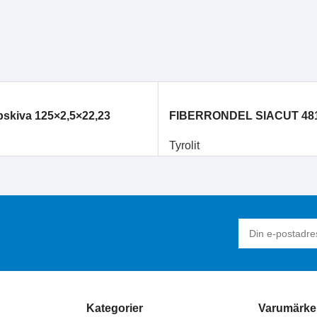
skiva 125×2,5×22,23
FIBERRONDEL SIACUT 48
A30S STANDARD stål
Tyrolit
Kategorier
Varumärke