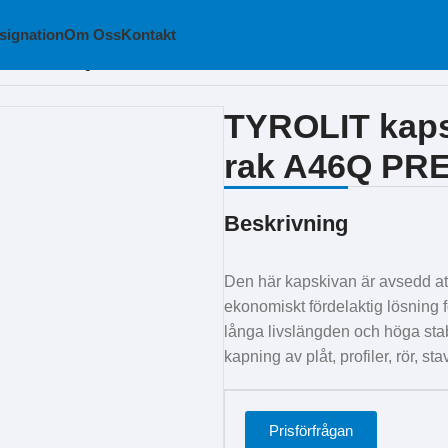
signation
Om Oss
Kontakt
3 rak A46Q PREMIUM stål/rostfritt stål
TYROLIT kaps
rak A46Q PREM
Beskrivning
Den här kapskivan är avsedd att 
ekonomiskt fördelaktig lösning f
långa livslängden och höga stab
kapning av plåt, profiler, rör, st
Prisförfrågan