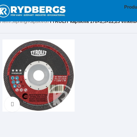
Produ
Hem
Slipning
Kapskivor
TYROLIT kapskiva 178×2,5×22,23 vinkelb
Klicka för att förstora