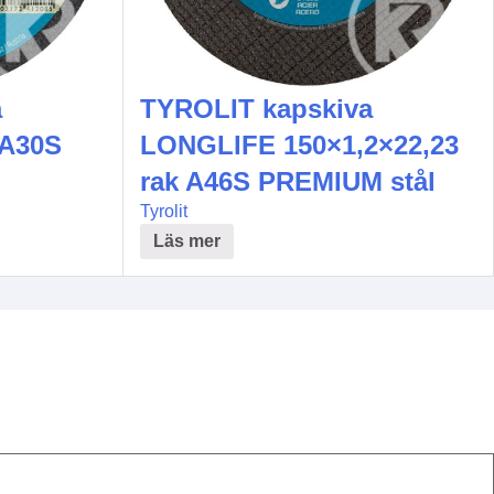
a
TYROLIT kapskiva
 A30S
LONGLIFE 150×1,2×22,23
rak A46S PREMIUM stål
Tyrolit
Läs mer