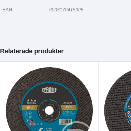
EAN
9003170415095
Relaterade produkter