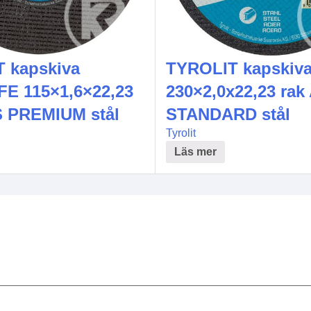
 kapskiva
TYROLIT kapskiv
E 115×1,6×22,23
230×2,0x22,23 rak
S PREMIUM stål
STANDARD stål
Tyrolit
Läs mer