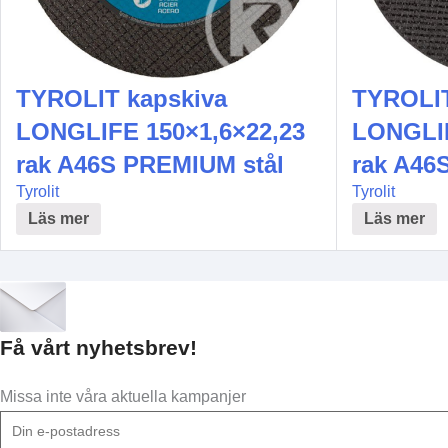
TYROLIT kapskiva
TYROLIT
LONGLIFE 150×1,6×22,23
LONGLIF
rak A46S PREMIUM stål
rak A46
Tyrolit
Tyrolit
Läs mer
Läs mer
Få vårt nyhetsbrev!
Missa inte våra aktuella kampanjer