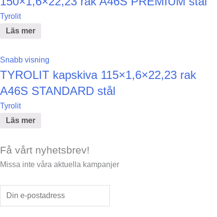
150×1,6×22,23 rak A46S PREMIUM stål
Tyrolit
Läs mer
Snabb visning
TYROLIT kapskiva 115×1,6×22,23 rak
A46S STANDARD stål
Tyrolit
Läs mer
Få vårt nyhetsbrev!
Missa inte våra aktuella kampanjer