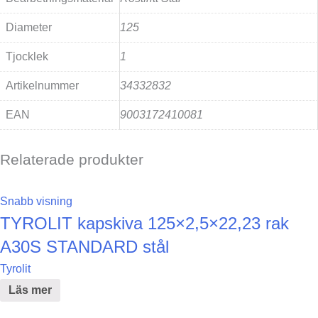
Diameter
125
Tjocklek
1
Artikelnummer
34332832
EAN
9003172410081
Relaterade produkter
Snabb visning
TYROLIT kapskiva 125×2,5×22,23 rak
A30S STANDARD stål
Tyrolit
Läs mer