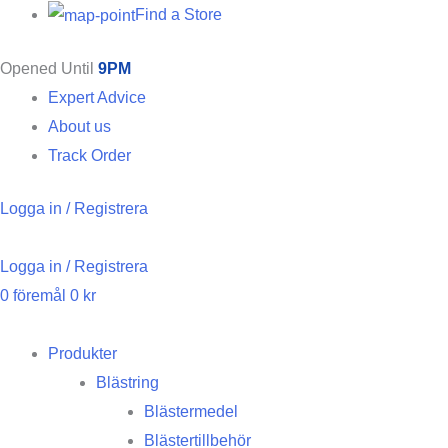
Find a Store
Opened Until
9PM
Expert Advice
About us
Track Order
Logga in / Registrera
Logga in / Registrera
0
föremål
0
kr
Produkter
Blästring
Blästermedel
Blästertillbehör