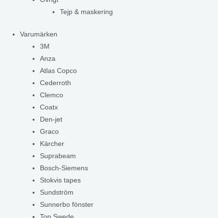
Tejp & maskering
Varumärken
3M
Anza
Atlas Copco
Cederroth
Clemco
Coatx
Den-jet
Graco
Kärcher
Suprabeam
Bosch-Siemens
Stokvis tapes
Sundström
Sunnerbo fönster
Top Swede