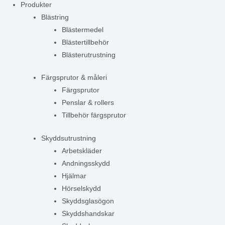
Produkter
Blästring
Blästermedel
Blästertillbehör
Blästerutrustning
Färgsprutor & måleri
Färgsprutor
Penslar & rollers
Tillbehör färgsprutor
Skyddsutrustning
Arbetskläder
Andningsskydd
Hjälmar
Hörselskydd
Skyddsglasögon
Skyddshandskar