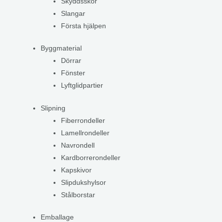
Skyddsskor
Slangar
Första hjälpen
Byggmaterial
Dörrar
Fönster
Lyftglidpartier
Slipning
Fiberrondeller
Lamellrondeller
Navrondell
Kardborrerondeller
Kapskivor
Slipdukshylsor
Stålborstar
Emballage