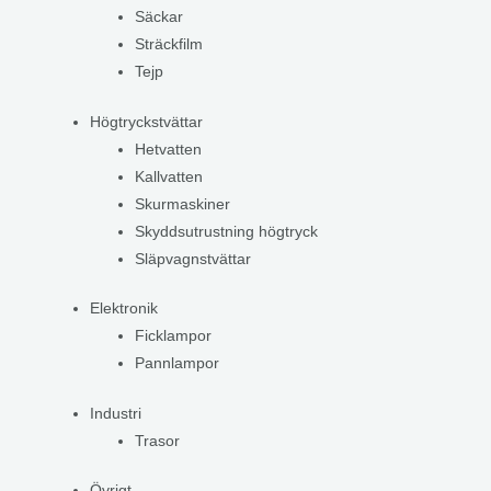
Säckar
Sträckfilm
Tejp
Högtryckstvättar
Hetvatten
Kallvatten
Skurmaskiner
Skyddsutrustning högtryck
Släpvagnstvättar
Elektronik
Ficklampor
Pannlampor
Industri
Trasor
Övrigt