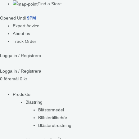
Find a Store
Opened Until
9PM
Expert Advice
About us
Track Order
Logga in / Registrera
Logga in / Registrera
0
föremål
0
kr
Produkter
Blästring
Blästermedel
Blästertillbehör
Blästerutrustning