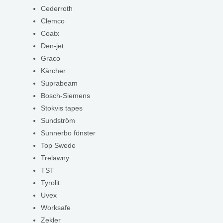
Cederroth
Clemco
Coatx
Den-jet
Graco
Kärcher
Suprabeam
Bosch-Siemens
Stokvis tapes
Sundström
Sunnerbo fönster
Top Swede
Trelawny
TST
Tyrolit
Uvex
Worksafe
Zekler