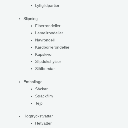
Lyftglidpartier
Slipning
Fiberrondeller
Lamellrondeller
Navrondell
Kardborrerondeller
Kapskivor
Slipdukshylsor
Stålborstar
Emballage
Säckar
Sträckfilm
Tejp
Högtryckstvättar
Hetvatten