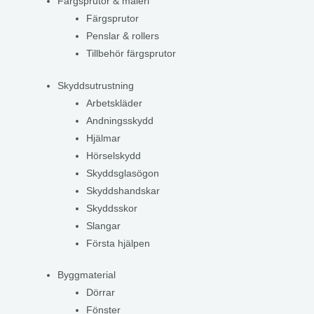
Färgsprutor & måleri
Färgsprutor
Penslar & rollers
Tillbehör färgsprutor
Skyddsutrustning
Arbetskläder
Andningsskydd
Hjälmar
Hörselskydd
Skyddsglasögon
Skyddshandskar
Skyddsskor
Slangar
Första hjälpen
Byggmaterial
Dörrar
Fönster