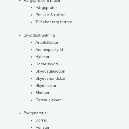
Färgsprutor & måleri
Färgsprutor
Penslar & rollers
Tillbehör färgsprutor
Skyddsutrustning
Arbetskläder
Andningsskydd
Hjälmar
Hörselskydd
Skyddsglasögon
Skyddshandskar
Skyddsskor
Slangar
Första hjälpen
Byggmaterial
Dörrar
Fönster