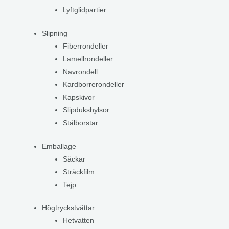
Lyftglidpartier
Slipning
Fiberrondeller
Lamellrondeller
Navrondell
Kardborrerondeller
Kapskivor
Slipdukshylsor
Stålborstar
Emballage
Säckar
Sträckfilm
Tejp
Högtryckstvättar
Hetvatten