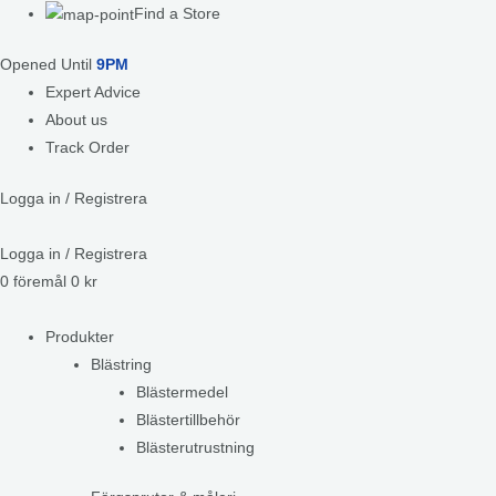
Find a Store
Opened Until
9PM
Expert Advice
About us
Track Order
Logga in / Registrera
Logga in / Registrera
0
föremål
0
kr
Produkter
Blästring
Blästermedel
Blästertillbehör
Blästerutrustning