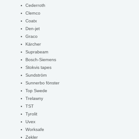
Cederroth
Clemco
Coatx
Den-jet
Graco
Kärcher
Suprabeam
Bosch-Siemens
Stokvis tapes
Sundström
Sunnerbo fönster
Top Swede
Trelawny
TST
Tyrolit
Uvex
Worksafe
Zekler