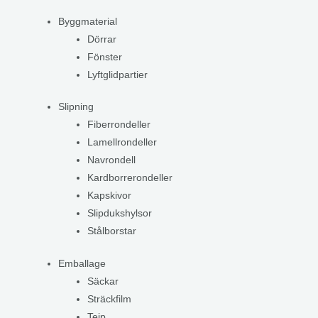
Byggmaterial
Dörrar
Fönster
Lyftglidpartier
Slipning
Fiberrondeller
Lamellrondeller
Navrondell
Kardborrerondeller
Kapskivor
Slipdukshylsor
Stålborstar
Emballage
Säckar
Sträckfilm
Tejp