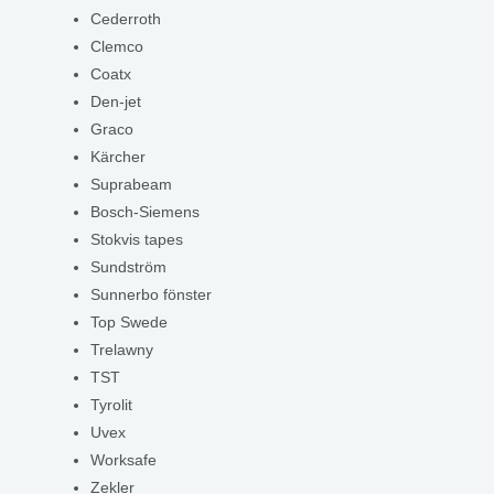
Cederroth
Clemco
Coatx
Den-jet
Graco
Kärcher
Suprabeam
Bosch-Siemens
Stokvis tapes
Sundström
Sunnerbo fönster
Top Swede
Trelawny
TST
Tyrolit
Uvex
Worksafe
Zekler