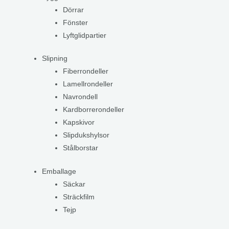
Dörrar
Fönster
Lyftglidpartier
Slipning
Fiberrondeller
Lamellrondeller
Navrondell
Kardborrerondeller
Kapskivor
Slipdukshylsor
Stålborstar
Emballage
Säckar
Sträckfilm
Tejp