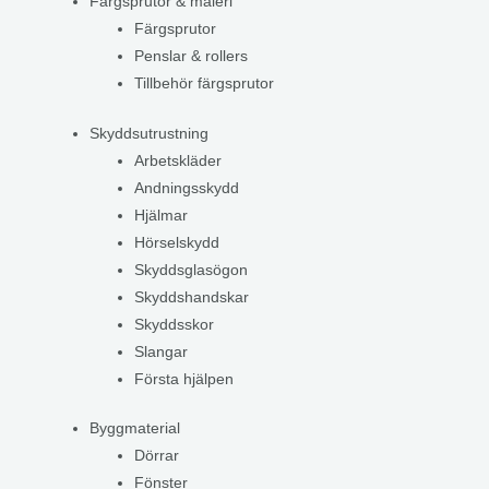
Färgsprutor & måleri
Färgsprutor
Penslar & rollers
Tillbehör färgsprutor
Skyddsutrustning
Arbetskläder
Andningsskydd
Hjälmar
Hörselskydd
Skyddsglasögon
Skyddshandskar
Skyddsskor
Slangar
Första hjälpen
Byggmaterial
Dörrar
Fönster