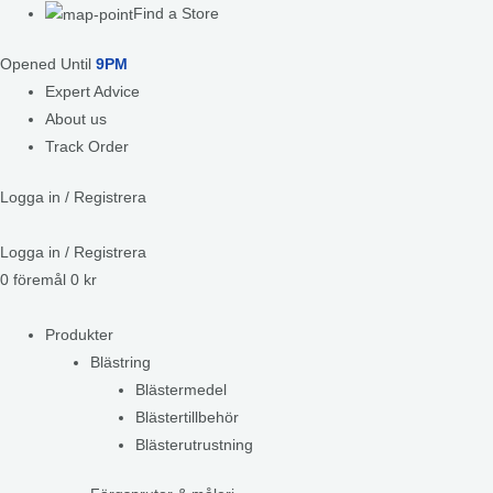
Find a Store
Opened Until
9PM
Expert Advice
About us
Track Order
Logga in / Registrera
Logga in / Registrera
0
föremål
0
kr
Produkter
Blästring
Blästermedel
Blästertillbehör
Blästerutrustning