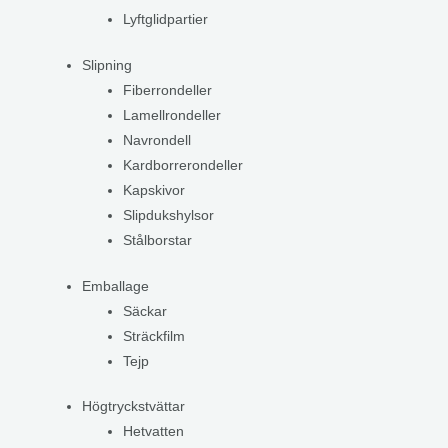
Lyftglidpartier
Slipning
Fiberrondeller
Lamellrondeller
Navrondell
Kardborrerondeller
Kapskivor
Slipdukshylsor
Stålborstar
Emballage
Säckar
Sträckfilm
Tejp
Högtryckstvättar
Hetvatten