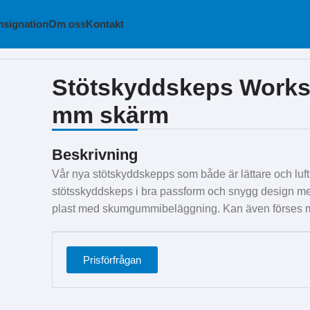
signation
Om oss
Kontakt
 skärm
Stötskyddskeps Worksa
mm skärm
Beskrivning
Vår nya stötskyddskepps som både är lättare och luf
stötsskyddskeps i bra passform och snygg design med
plast med skumgummibeläggning. Kan även förses m
Prisförfrågan