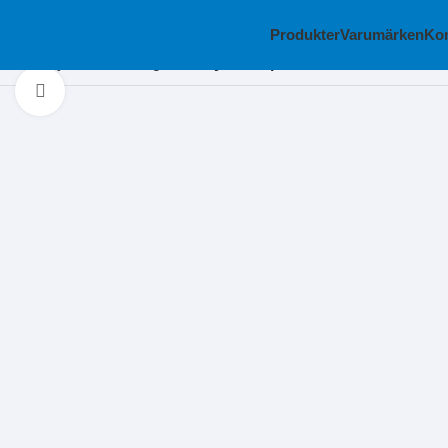
Produkter
Varumärken
Kon
Hem
Skyddsutrustning
Stötskyddskeps Worksafe Air 70 mm
Klicka för att förstora