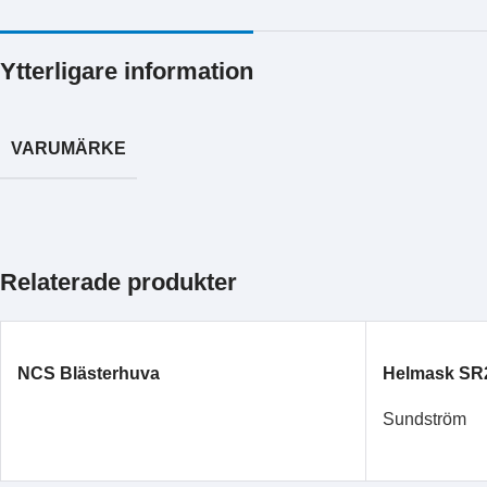
Ytterligare information
VARUMÄRKE
Relaterade produkter
NCS Blästerhuva
Helmask SR
Sundström
LÄS MER
LÄS MER