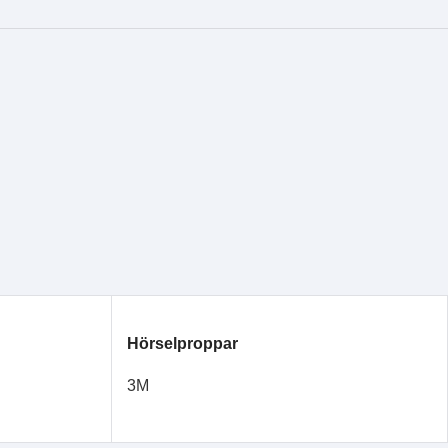
Hörselproppar
3M
LÄS MER