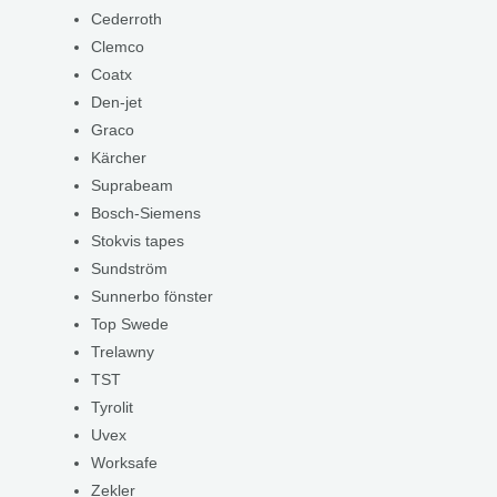
Cederroth
Clemco
Coatx
Den-jet
Graco
Kärcher
Suprabeam
Bosch-Siemens
Stokvis tapes
Sundström
Sunnerbo fönster
Top Swede
Trelawny
TST
Tyrolit
Uvex
Worksafe
Zekler