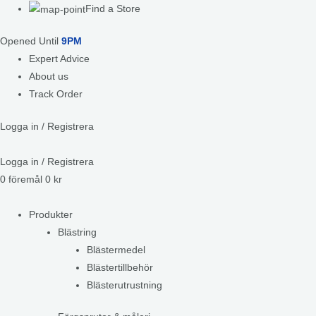
Find a Store
Opened Until
9PM
Expert Advice
About us
Track Order
Logga in / Registrera
Logga in / Registrera
0
föremål
0
kr
Produkter
Blästring
Blästermedel
Blästertillbehör
Blästerutrustning