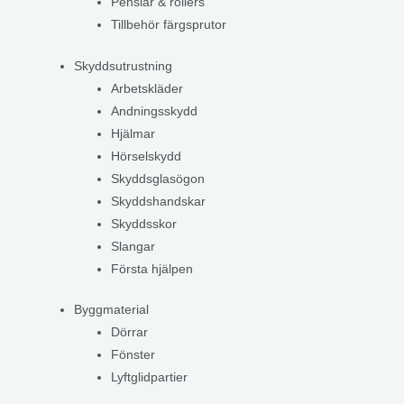
Penslar & rollers
Tillbehör färgsprutor
Skyddsutrustning
Arbetskläder
Andningsskydd
Hjälmar
Hörselskydd
Skyddsglasögon
Skyddshandskar
Skyddsskor
Slangar
Första hjälpen
Byggmaterial
Dörrar
Fönster
Lyftglidpartier