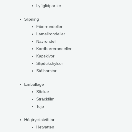
Lyftglidpartier
Slipning
Fiberrondeller
Lamellrondeller
Navrondell
Kardborrerondeller
Kapskivor
Slipdukshylsor
Stålborstar
Emballage
Säckar
Sträckfilm
Tejp
Högtryckstvättar
Hetvatten