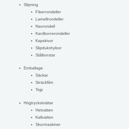
Slipning
Fiberrondeller
Lamellrondeller
Navrondell
Kardborrerondeller
Kapskivor
Slipdukshylsor
Stålborstar
Emballage
Säckar
Sträckfilm
Tejp
Högtryckstvättar
Hetvatten
Kallvatten
Skurmaskiner