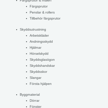
Färgsprutor & måleri
Färgsprutor
Penslar & rollers
Tillbehör färgsprutor
Skyddsutrustning
Arbetskläder
Andningsskydd
Hjälmar
Hörselskydd
Skyddsglasögon
Skyddshandskar
Skyddsskor
Slangar
Första hjälpen
Byggmaterial
Dörrar
Fönster