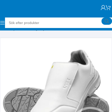
Hem
Skyddsutrustning
Skyddsskor