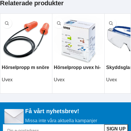
Relaterade produkter
Hörselpropp m snöre
Hörselpropp uvex hi-
Skyddsgla
uvex com4-fit 2112.0
com 2112.100 200/frp
uvex Supe
Uvex
Uvex
Uvex
9169.065
LÄS MER
LÄS MER
LÄS MER
Få vårt nyhetsbrev!
Missa inte våra aktuella kampanjer