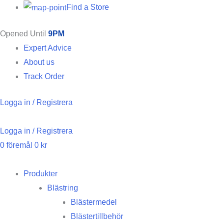
Find a Store
Opened Until
9PM
Expert Advice
About us
Track Order
Logga in / Registrera
Logga in / Registrera
0
föremål
0
kr
Produkter
Blästring
Blästermedel
Blästertillbehör