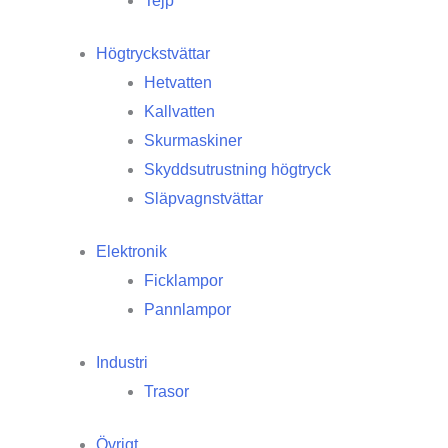
Tejp
Högtryckstvättar
Hetvatten
Kallvatten
Skurmaskiner
Skyddsutrustning högtryck
Släpvagnstvättar
Elektronik
Ficklampor
Pannlampor
Industri
Trasor
Övrigt