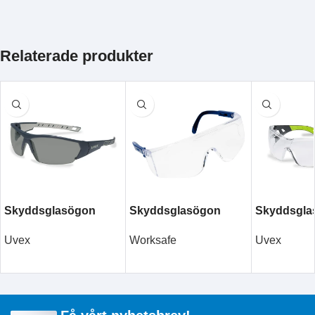
Relaterade produkter
Skyddsglasögon
Skyddsglasögon
Skyddsgla
uvex i-works 9194.270
Worksafe Panther
uvex pheos
Uvex
Worksafe
Uvex
LÄS MER
LÄS MER
LÄS MER