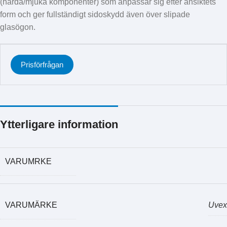
(hårda/mjuka komponenter) som anpassar sig efter ansiktets
form och ger fullständigt sidoskydd även över slipade
glasögon.
Prisförfrågan
Ytterligare information
VARUMRKE
VARUMÄRKE
Uvex