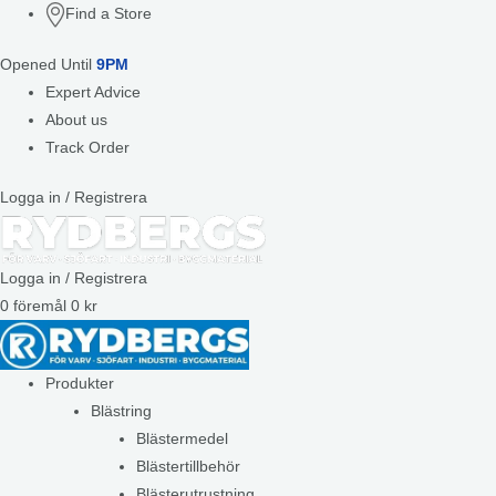
Find a Store
Opened Until
9PM
Expert Advice
About us
Track Order
Logga in / Registrera
Logga in / Registrera
0
föremål
0
kr
Produkter
Blästring
Blästermedel
Blästertillbehör
Blästerutrustning