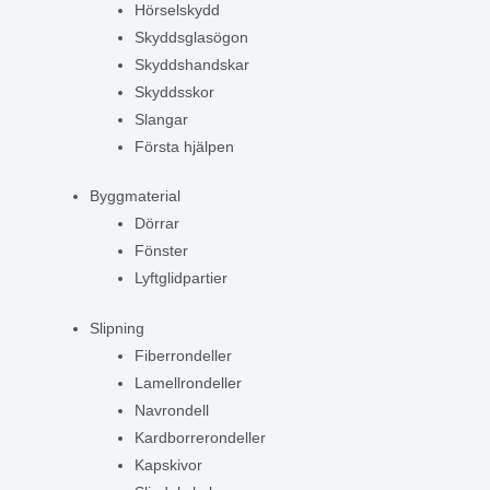
Hörselskydd
Skyddsglasögon
Skyddshandskar
Skyddsskor
Slangar
Första hjälpen
Byggmaterial
Dörrar
Fönster
Lyftglidpartier
Slipning
Fiberrondeller
Lamellrondeller
Navrondell
Kardborrerondeller
Kapskivor