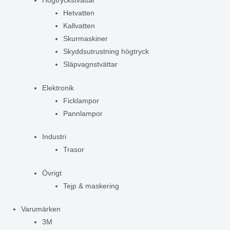
Högtryckstvättar
Hetvatten
Kallvatten
Skurmaskiner
Skyddsutrustning högtryck
Släpvagnstvättar
Elektronik
Ficklampor
Pannlampor
Industri
Trasor
Övrigt
Tejp & maskering
Varumärken
3M