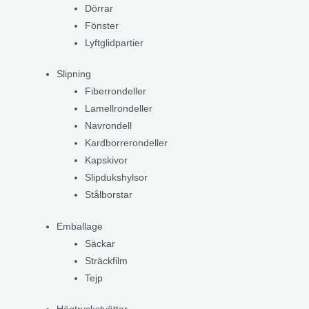
Dörrar
Fönster
Lyftglidpartier
Slipning
Fiberrondeller
Lamellrondeller
Navrondell
Kardborrerondeller
Kapskivor
Slipdukshylsor
Stålborstar
Emballage
Säckar
Sträckfilm
Tejp