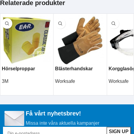
Relaterade produkter
Hörselproppar
Blästerhandskar
Korgglasö
3M
Worksafe
Worksafe
LÄS MER
LÄS MER
LÄS MER
Få vårt nyhetsbrev!
Missa inte våra aktuella kampanjer