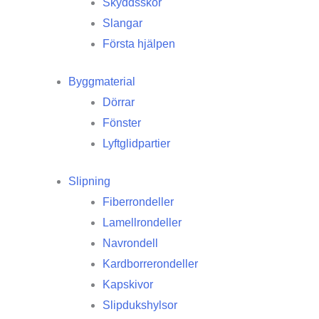
Skyddsskor
Slangar
Första hjälpen
Byggmaterial
Dörrar
Fönster
Lyftglidpartier
Slipning
Fiberrondeller
Lamellrondeller
Navrondell
Kardborrerondeller
Kapskivor
Slipdukshylsor