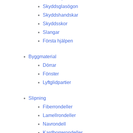
Skyddsglasögon
Skyddshandskar
Skyddsskor
Slangar
Första hjälpen
Byggmaterial
Dörrar
Fönster
Lyftglidpartier
Slipning
Fiberrondeller
Lamellrondeller
Navrondell
Kardborrerondeller