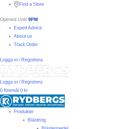
Find a Store
Opened Until
9PM
Expert Advice
About us
Track Order
Logga in / Registrera
Logga in / Registrera
0
föremål
0
kr
Produkter
Blästring
Blästermedel