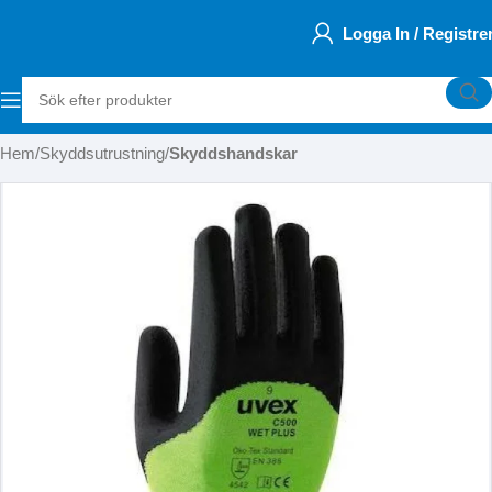
Logga In / Registre
Hem
Skyddsutrustning
Skyddshandskar