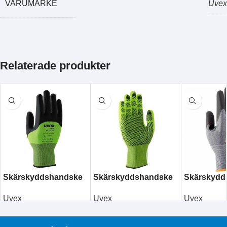
VARUMÄRKE
Uvex
Relaterade produkter
Skärskyddshandske
Skärskyddshandske
Skärskydd
uvex C500 Wet+
uvex C500 dry
uvex athlet
Uvex
Uvex
Uvex
11