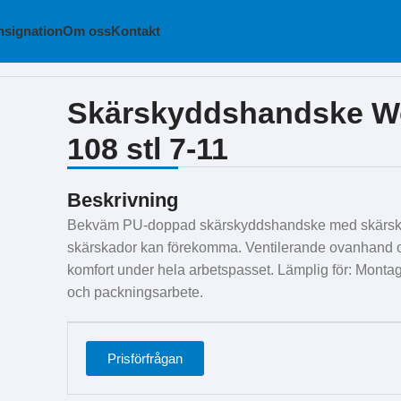
signation
Om oss
Kontakt
orksafe Cut 5-108 stl 7-11
Skärskyddshandske Wo
108 stl 7-11
Beskrivning
Bekväm PU-doppad skärskyddshandske med skärskydd
skärskador kan förekomma. Ventilerande ovanhand oc
komfort under hela arbetspasset. Lämplig för: Montage
och packningsarbete.
Prisförfrågan