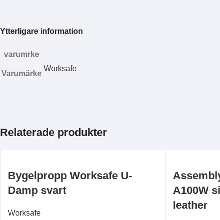
Ytterligare information
varumrke
Worksafe
Varumärke
Relaterade produkter
Bygelpropp Worksafe U-
Assembly
Damp svart
A100W siz
leather
Worksafe