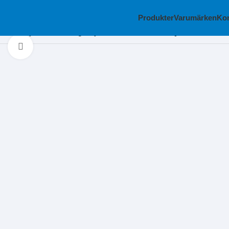
Produkter
Varumärken
Kon
Hem
Skyddsutrustning
Skyddshandskar
Skärskyddshandske W
Klicka för att förstora