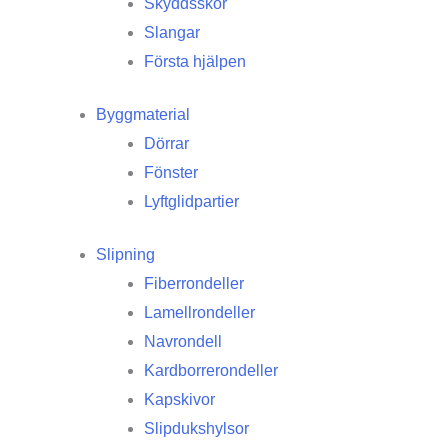
Skyddsskor
Slangar
Första hjälpen
Byggmaterial
Dörrar
Fönster
Lyftglidpartier
Slipning
Fiberrondeller
Lamellrondeller
Navrondell
Kardborrerondeller
Kapskivor
Slipdukshylsor