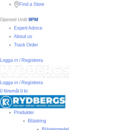
Find a Store
Opened Until
9PM
Expert Advice
About us
Track Order
Logga in / Registrera
Logga in / Registrera
0
föremål
0
kr
Produkter
Blästring
Blästermedel