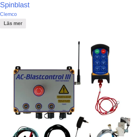
Spinblast
Clemco
Läs mer