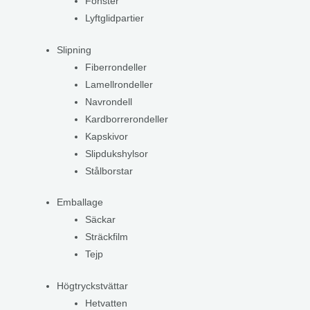
Fönster
Lyftglidpartier
Slipning
Fiberrondeller
Lamellrondeller
Navrondell
Kardborrerondeller
Kapskivor
Slipdukshylsor
Stålborstar
Emballage
Säckar
Sträckfilm
Tejp
Högtryckstvättar
Hetvatten