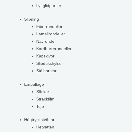
Lyftglidpartier
Slipning
Fiberrondeller
Lamellrondeller
Navrondell
Kardborrerondeller
Kapskivor
Slipdukshylsor
Stålborstar
Emballage
Säckar
Sträckfilm
Tejp
Högtryckstvättar
Hetvatten