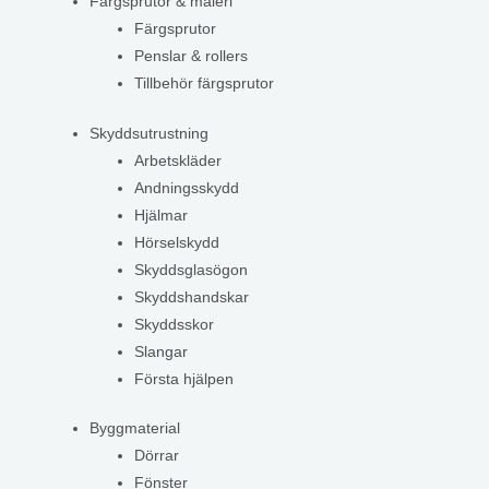
Färgsprutor & måleri
Färgsprutor
Penslar & rollers
Tillbehör färgsprutor
Skyddsutrustning
Arbetskläder
Andningsskydd
Hjälmar
Hörselskydd
Skyddsglasögon
Skyddshandskar
Skyddsskor
Slangar
Första hjälpen
Byggmaterial
Dörrar
Fönster