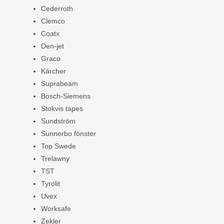
Cederroth
Clemco
Coatx
Den-jet
Graco
Kärcher
Suprabeam
Bosch-Siemens
Stokvis tapes
Sundström
Sunnerbo fönster
Top Swede
Trelawny
TST
Tyrolit
Uvex
Worksafe
Zekler