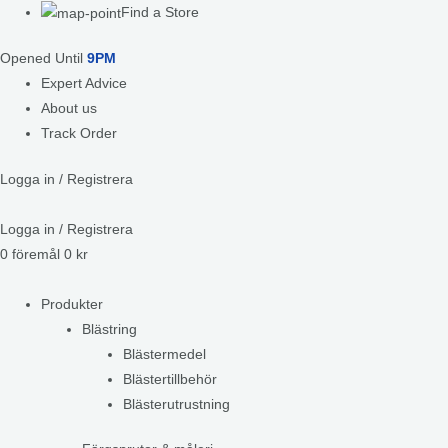
Find a Store
Opened Until
9PM
Expert Advice
About us
Track Order
Logga in / Registrera
Logga in / Registrera
0
föremål
0
kr
Produkter
Blästring
Blästermedel
Blästertillbehör
Blästerutrustning