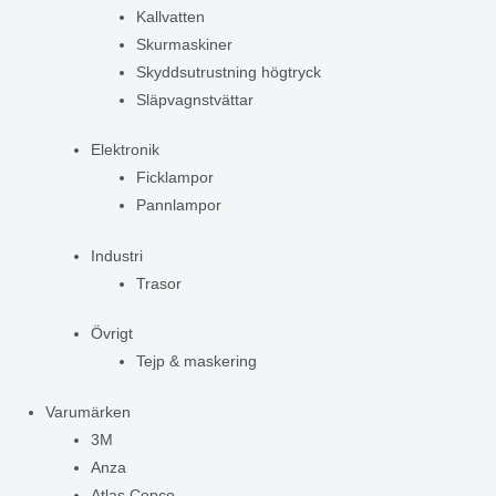
Kallvatten
Skurmaskiner
Skyddsutrustning högtryck
Släpvagnstvättar
Elektronik
Ficklampor
Pannlampor
Industri
Trasor
Övrigt
Tejp & maskering
Varumärken
3M
Anza
Atlas Copco