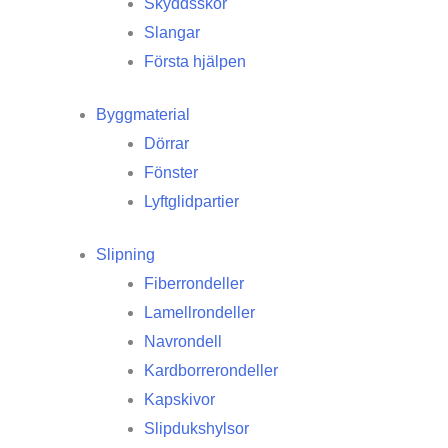
Skyddsskor
Slangar
Första hjälpen
Byggmaterial
Dörrar
Fönster
Lyftglidpartier
Slipning
Fiberrondeller
Lamellrondeller
Navrondell
Kardborrerondeller
Kapskivor
Slipdukshylsor