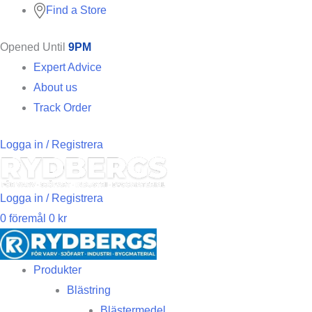
Find a Store
Opened Until
9PM
Expert Advice
About us
Track Order
Logga in / Registrera
Logga in / Registrera
0
föremål
0
kr
Produkter
Blästring
Blästermedel