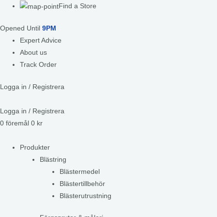
Find a Store
Opened Until
9PM
Expert Advice
About us
Track Order
Logga in / Registrera
Logga in / Registrera
0
föremål
0
kr
Produkter
Blästring
Blästermedel
Blästertillbehör
Blästerutrustning