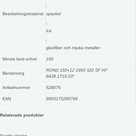
,
Bearbetningsmaterial
spackel
,
trä
,
glasfiber och mjuka metaller
Minsta best enhet
100
ROND 150×12 1950 320 SF H7
Benämning
8438.1710.03*
Artikelnummer
528076
EAN
9003175280766
Relaterade produkter
Snabb visning