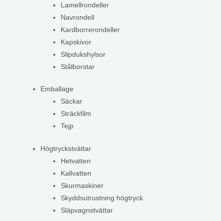
Lamellrondeller
Navrondell
Kardborrerondeller
Kapskivor
Slipdukshylsor
Stålborstar
Emballage
Säckar
Sträckfilm
Tejp
Högtryckstvättar
Hetvatten
Kallvatten
Skurmaskiner
Skyddsutrustning högtryck
Släpvagnstvättar