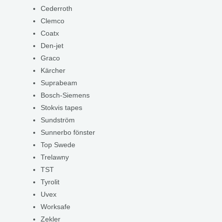
Cederroth
Clemco
Coatx
Den-jet
Graco
Kärcher
Suprabeam
Bosch-Siemens
Stokvis tapes
Sundström
Sunnerbo fönster
Top Swede
Trelawny
TST
Tyrolit
Uvex
Worksafe
Zekler