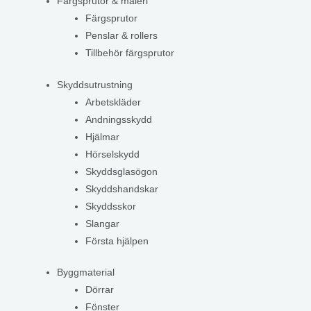
Färgsprutor & måleri
Färgsprutor
Penslar & rollers
Tillbehör färgsprutor
Skyddsutrustning
Arbetskläder
Andningsskydd
Hjälmar
Hörselskydd
Skyddsglasögon
Skyddshandskar
Skyddsskor
Slangar
Första hjälpen
Byggmaterial
Dörrar
Fönster