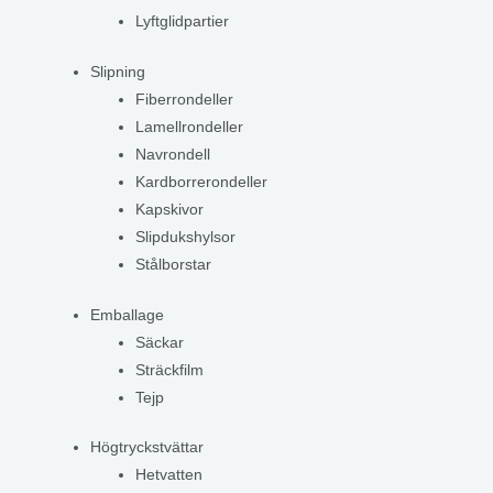
Lyftglidpartier
Slipning
Fiberrondeller
Lamellrondeller
Navrondell
Kardborrerondeller
Kapskivor
Slipdukshylsor
Stålborstar
Emballage
Säckar
Sträckfilm
Tejp
Högtryckstvättar
Hetvatten