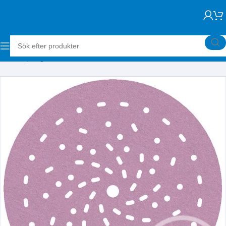
Hem
Slipning
Kardborrerondeller