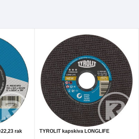
22,23 rak
TYROLIT kapskiva LONGLIFE
125×1,6×22,23 rak A46S PREMIUM stål