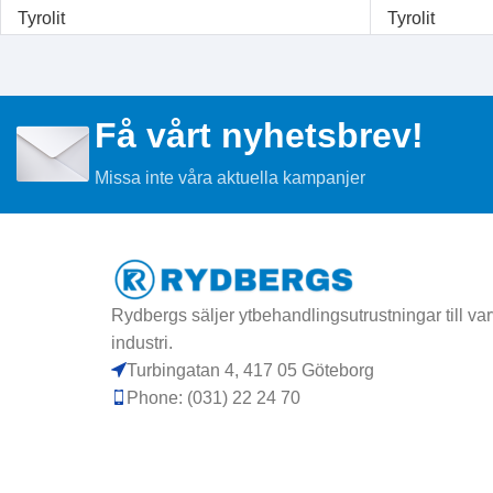
Tyrolit
Tyrolit
Få vårt nyhetsbrev!
Missa inte våra aktuella kampanjer
Rydbergs säljer ytbehandlingsutrustningar till varv
industri.
Turbingatan 4, 417 05 Göteborg
Phone: (031) 22 24 70