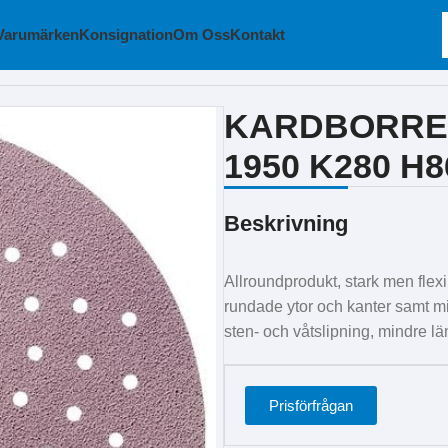
Varumärken
Konsignation
Om Oss
Kontakt
MM 1950 K280 H86
KARDBORRE
1950 K280 H8
Beskrivning
Allroundprodukt, stark men flex
rundade ytor och kanter samt min
sten- och våtslipning, mindre lä
Prisförfrågan