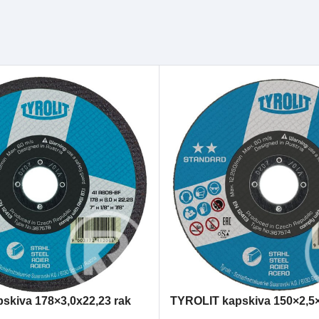
skiva 178×3,0x22,23 rak
TYROLIT kapskiva 150×2,5×
ARD stål
A30S STANDARD stål