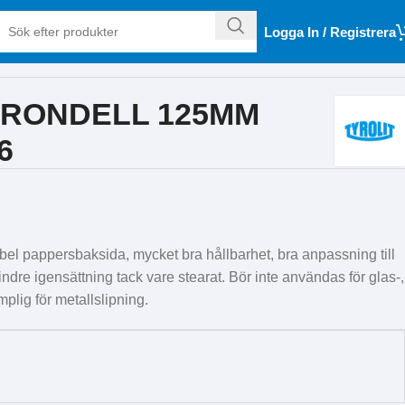
Logga In / Registrera
RONDELL 125MM
6
ibel pappersbaksida, mycket bra hållbarhet, bra anpassning till
dre igensättning tack vare stearat. Bör inte användas för glas-,
mplig för metallslipning.