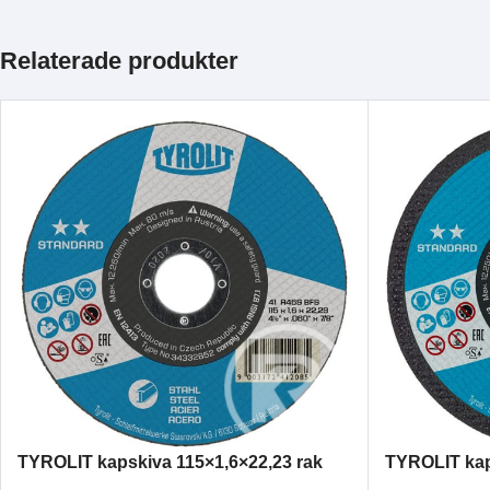
Relaterade produkter
TYROLIT kapskiva 115×1,6×22,23 rak
TYROLIT kap
A46S STANDARD stål
A30S STAND