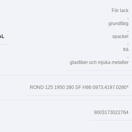
För lack
,
grundfärg
,
AL
spackel
,
trä
,
glasfiber och mjuka metaller
ROND 125 1950 280 SF H86 0973.4197.0280*
9003173022764