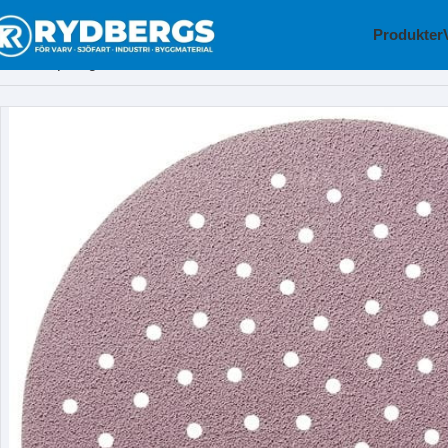
Produkter
Hem
Slipning
Kardborrerondeller
KARDBORRERONDELL 125