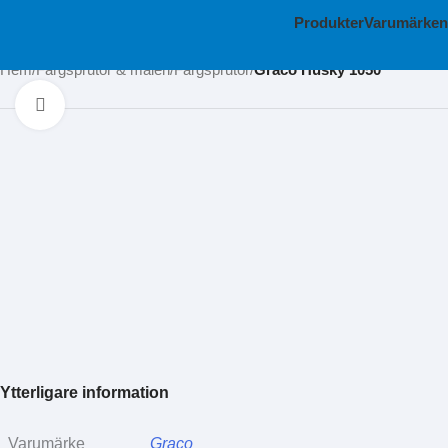
Produkter
Varumärken
Hem
Färgsprutor & måleri
Färgsprutor
Graco Husky 1050
Klicka för att förstora
Ytterligare information
Varumärke
Graco