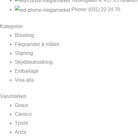
Turbingatan 4, 417 05 Götebo
Phone: (031) 22 24 70
Kategorier
Blästring
Färgsprutor & måleri
Slipning
Skyddsutrustning
Emballage
Visa alla
Varumärken
Graco
Clemco
Tyrolit
Anza