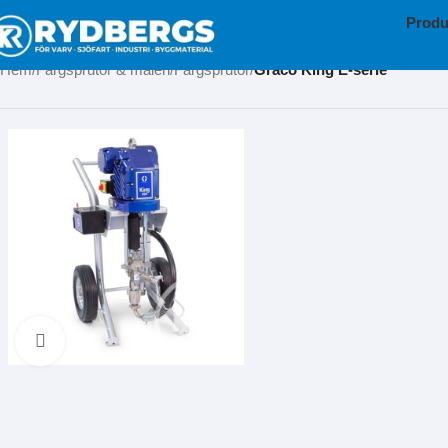
Produ
Hem
Färgsprutor & måleri
Färgsprutor
Graco King E-serie
Klicka för att förstora