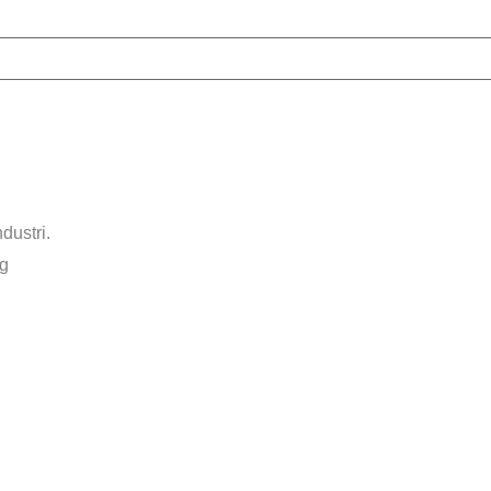
dustri.
rg