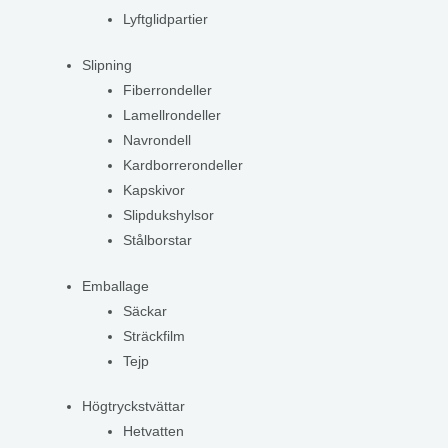
Lyftglidpartier
Slipning
Fiberrondeller
Lamellrondeller
Navrondell
Kardborrerondeller
Kapskivor
Slipdukshylsor
Stålborstar
Emballage
Säckar
Sträckfilm
Tejp
Högtryckstvättar
Hetvatten