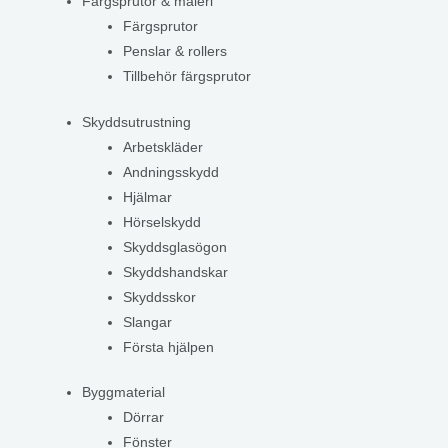
Färgsprutor & måleri
Färgsprutor
Penslar & rollers
Tillbehör färgsprutor
Skyddsutrustning
Arbetskläder
Andningsskydd
Hjälmar
Hörselskydd
Skyddsglasögon
Skyddshandskar
Skyddsskor
Slangar
Första hjälpen
Byggmaterial
Dörrar
Fönster