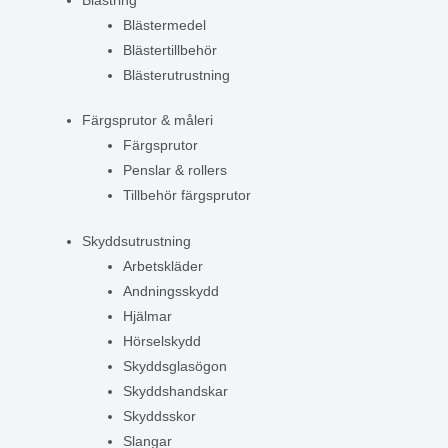
Blästring
Blästermedel
Blästertillbehör
Blästerutrustning
Färgsprutor & måleri
Färgsprutor
Penslar & rollers
Tillbehör färgsprutor
Skyddsutrustning
Arbetskläder
Andningsskydd
Hjälmar
Hörselskydd
Skyddsglasögon
Skyddshandskar
Skyddsskor
Slangar