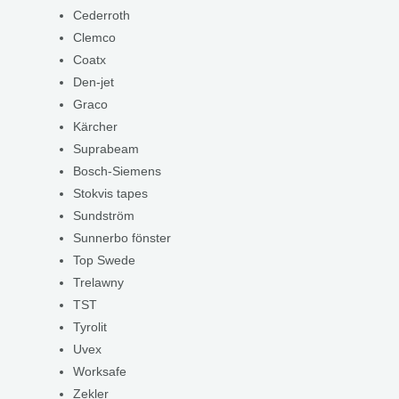
Cederroth
Clemco
Coatx
Den-jet
Graco
Kärcher
Suprabeam
Bosch-Siemens
Stokvis tapes
Sundström
Sunnerbo fönster
Top Swede
Trelawny
TST
Tyrolit
Uvex
Worksafe
Zekler