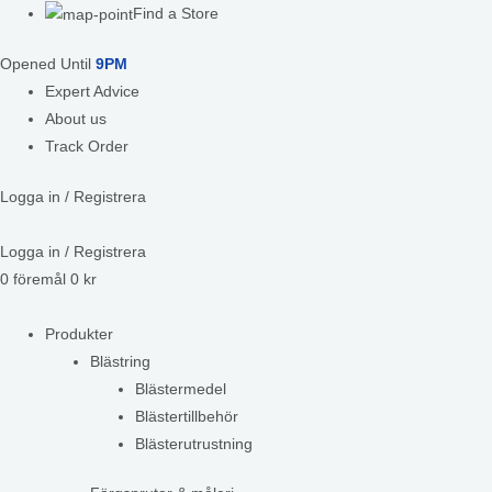
Find a Store
Opened Until
9PM
Expert Advice
About us
Track Order
Logga in / Registrera
Logga in / Registrera
0
föremål
0
kr
Produkter
Blästring
Blästermedel
Blästertillbehör
Blästerutrustning