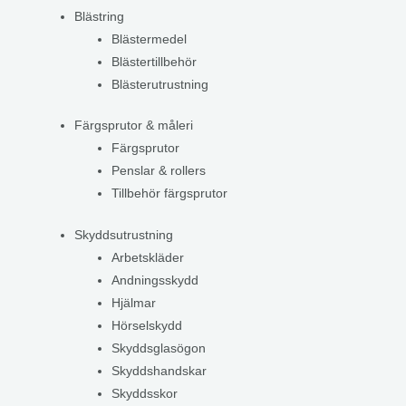
Blästring
Blästermedel
Blästertillbehör
Blästerutrustning
Färgsprutor & måleri
Färgsprutor
Penslar & rollers
Tillbehör färgsprutor
Skyddsutrustning
Arbetskläder
Andningsskydd
Hjälmar
Hörselskydd
Skyddsglasögon
Skyddshandskar
Skyddsskor