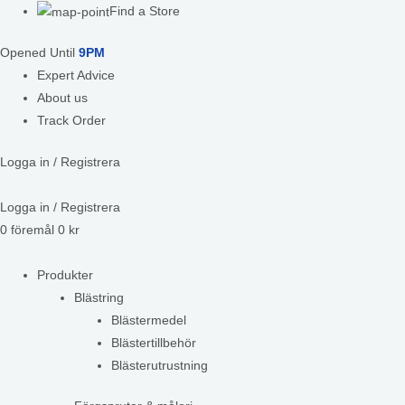
Find a Store
Opened Until
9PM
Expert Advice
About us
Track Order
Logga in / Registrera
Logga in / Registrera
0
föremål
0
kr
Produkter
Blästring
Blästermedel
Blästertillbehör
Blästerutrustning