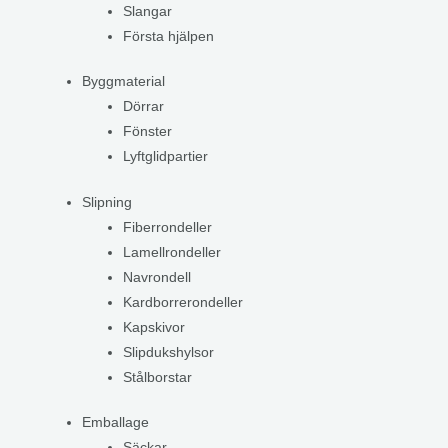
Slangar
Första hjälpen
Byggmaterial
Dörrar
Fönster
Lyftglidpartier
Slipning
Fiberrondeller
Lamellrondeller
Navrondell
Kardborrerondeller
Kapskivor
Slipdukshylsor
Stålborstar
Emballage
Säckar