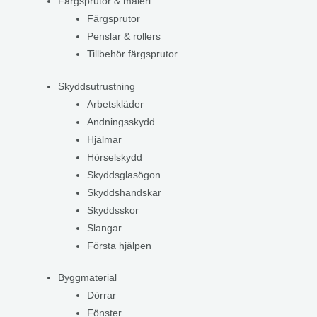
Färgsprutor & måleri
Färgsprutor
Penslar & rollers
Tillbehör färgsprutor
Skyddsutrustning
Arbetskläder
Andningsskydd
Hjälmar
Hörselskydd
Skyddsglasögon
Skyddshandskar
Skyddsskor
Slangar
Första hjälpen
Byggmaterial
Dörrar
Fönster