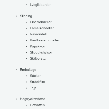
Lyftglidpartier
Slipning
Fiberrondeller
Lamellrondeller
Navrondell
Kardborrerondeller
Kapskivor
Slipdukshylsor
Stålborstar
Emballage
Säckar
Sträckfilm
Tejp
Högtryckstvättar
Hetvatten