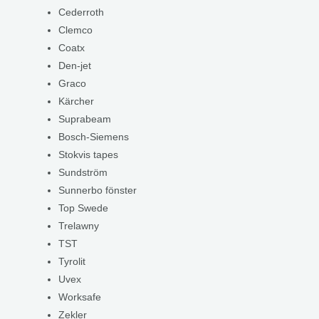
Cederroth
Clemco
Coatx
Den-jet
Graco
Kärcher
Suprabeam
Bosch-Siemens
Stokvis tapes
Sundström
Sunnerbo fönster
Top Swede
Trelawny
TST
Tyrolit
Uvex
Worksafe
Zekler