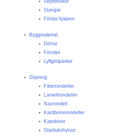
Skyddsskor
Slangar
Första hjälpen
Byggmaterial
Dörrar
Fönster
Lyftglidpartier
Slipning
Fiberrondeller
Lamellrondeller
Navrondell
Kardborrerondeller
Kapskivor
Slipdukshylsor