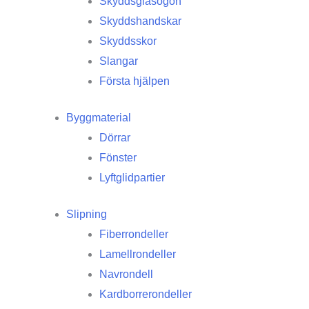
Skyddsglasögon
Skyddshandskar
Skyddsskor
Slangar
Första hjälpen
Byggmaterial
Dörrar
Fönster
Lyftglidpartier
Slipning
Fiberrondeller
Lamellrondeller
Navrondell
Kardborrerondeller