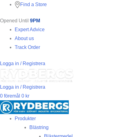
Find a Store
Opened Until
9PM
Expert Advice
About us
Track Order
Logga in / Registrera
Logga in / Registrera
0
föremål
0
kr
Produkter
Blästring
Blästermedel