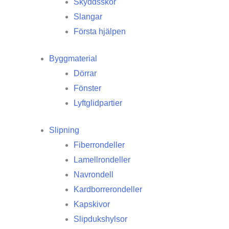
Skyddsskor
Slangar
Första hjälpen
Byggmaterial
Dörrar
Fönster
Lyftglidpartier
Slipning
Fiberrondeller
Lamellrondeller
Navrondell
Kardborrerondeller
Kapskivor
Slipdukshylsor