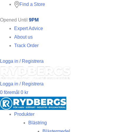
Find a Store
Opened Until
9PM
Expert Advice
About us
Track Order
Logga in / Registrera
Logga in / Registrera
0
föremål
0
kr
Produkter
Blästring
Blästermedel