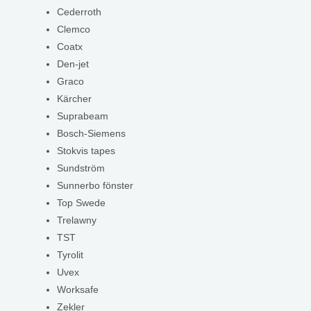
Cederroth
Clemco
Coatx
Den-jet
Graco
Kärcher
Suprabeam
Bosch-Siemens
Stokvis tapes
Sundström
Sunnerbo fönster
Top Swede
Trelawny
TST
Tyrolit
Uvex
Worksafe
Zekler