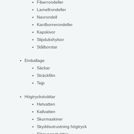
Fiberrondeller
Lamellrondeller
Navrondell
Kardborrerondeller
Kapskivor
Slipdukshylsor
Stålborstar
Emballage
Säckar
Sträckfilm
Tejp
Högtryckstvättar
Hetvatten
Kallvatten
Skurmaskiner
Skyddsutrustning högtryck