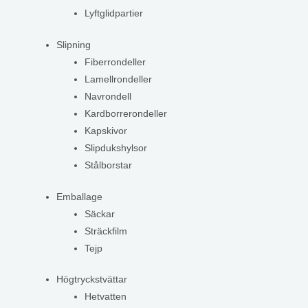
Lyftglidpartier
Slipning
Fiberrondeller
Lamellrondeller
Navrondell
Kardborrerondeller
Kapskivor
Slipdukshylsor
Stålborstar
Emballage
Säckar
Sträckfilm
Tejp
Högtryckstvättar
Hetvatten