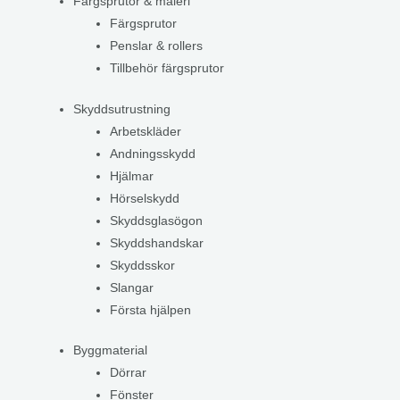
Färgsprutor & måleri
Färgsprutor
Penslar & rollers
Tillbehör färgsprutor
Skyddsutrustning
Arbetskläder
Andningsskydd
Hjälmar
Hörselskydd
Skyddsglasögon
Skyddshandskar
Skyddsskor
Slangar
Första hjälpen
Byggmaterial
Dörrar
Fönster