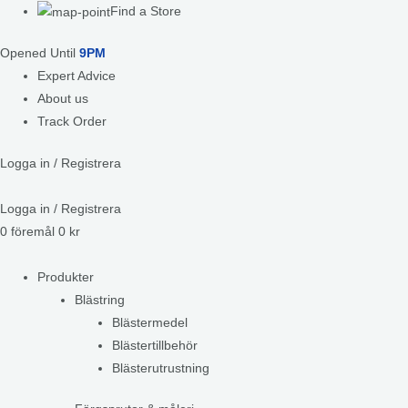
Find a Store
Opened Until
9PM
Expert Advice
About us
Track Order
Logga in / Registrera
Logga in / Registrera
0
föremål
0
kr
Produkter
Blästring
Blästermedel
Blästertillbehör
Blästerutrustning