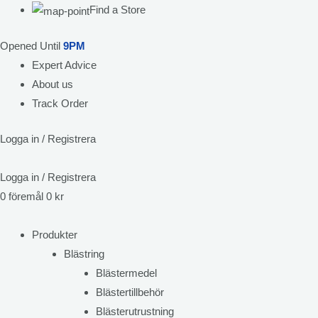
Find a Store
Opened Until
9PM
Expert Advice
About us
Track Order
Logga in / Registrera
Logga in / Registrera
0
föremål
0
kr
Produkter
Blästring
Blästermedel
Blästertillbehör
Blästerutrustning