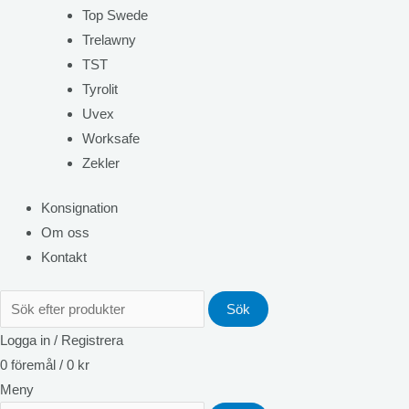
Top Swede
Trelawny
TST
Tyrolit
Uvex
Worksafe
Zekler
Konsignation
Om oss
Kontakt
Sök
Logga in / Registrera
0
föremål
/
0
kr
Meny