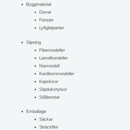
Byggmaterial
Dörrar
Fönster
Lyftglidpartier
Slipning
Fiberrondeller
Lamellrondeller
Navrondell
Kardborrerondeller
Kapskivor
Slipdukshylsor
Stålborstar
Emballage
Säckar
Sträckfilm