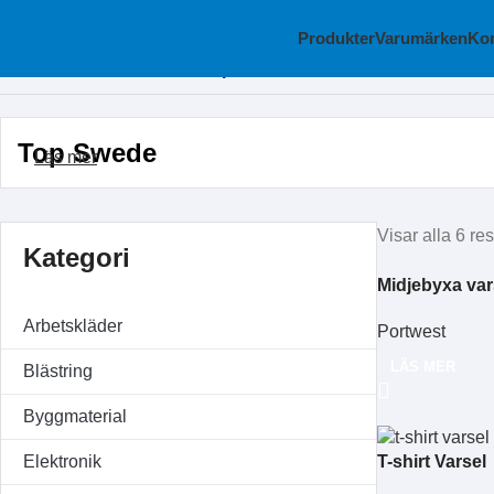
Produkter
Varumärken
Kon
Hem
Produkter märkta ”Top Swede”
Top Swede
Läs mer
Visar alla 6 res
Kategori
Midjebyxa var
Arbetskläder
Portwest
LÄS MER
Blästring
Byggmaterial
T-shirt Varsel
Elektronik