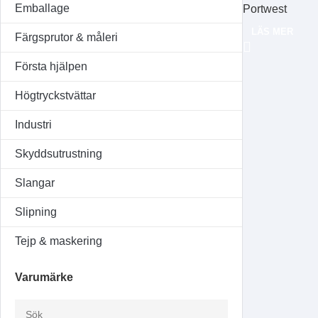
Emballage
Portwest
LÄS MER
Färgsprutor & måleri
Första hjälpen
Högtryckstvättar
Industri
Skyddsutrustning
Slangar
Slipning
Tejp & maskering
Varumärke