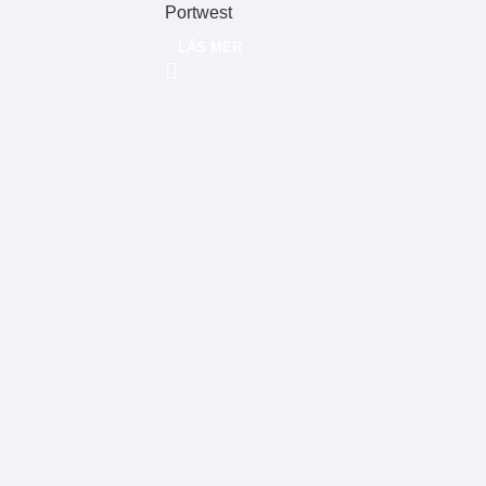
Portwest
LÄS MER