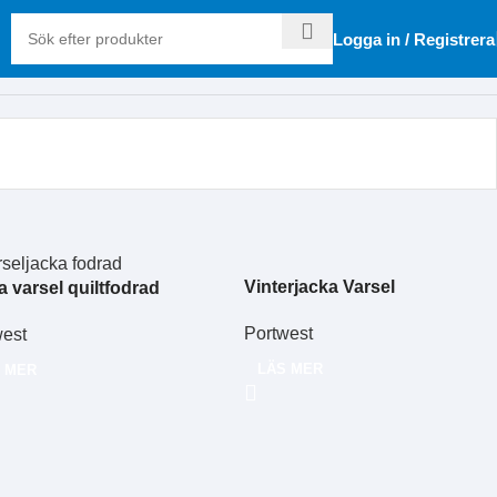
Logga in / Registrera
Vinterjacka Varsel
a varsel quiltfodrad
Portwest
west
LÄS MER
 MER