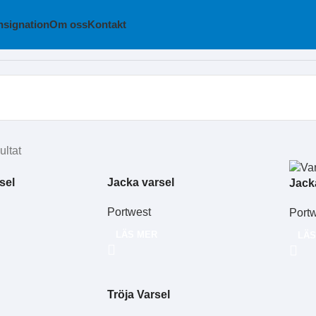
signation
Om oss
Kontakt
ultat
sel
Jacka varsel
Jack
Portwest
Port
LÄS MER
LÄS
Tröja Varsel