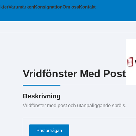
kter
Varumärken
Konsignation
Om oss
Kontakt
Vridfönster Med Post
Beskrivning
Vridfönster med post och utanpåliggande spröjs.
Prisförfrågan