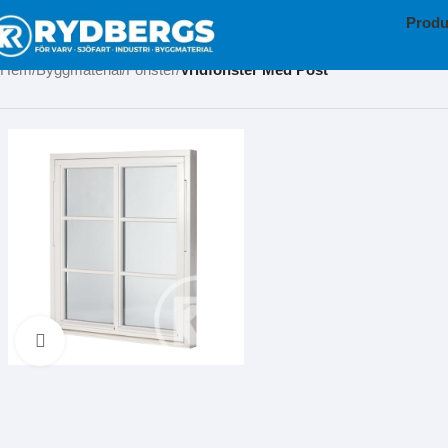
Produ
Hem
Byggmaterial
Fönster
Vridfönster Med Post
Klicka för att förstora