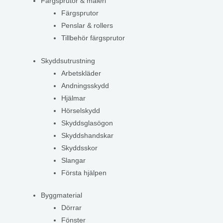
Färgsprutor & måleri
Färgsprutor
Penslar & rollers
Tillbehör färgsprutor
Skyddsutrustning
Arbetskläder
Andningsskydd
Hjälmar
Hörselskydd
Skyddsglasögon
Skyddshandskar
Skyddsskor
Slangar
Första hjälpen
Byggmaterial
Dörrar
Fönster