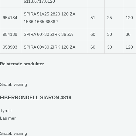
6113.6717.0120
SPIRA 51×25 2820 120 ZA
954134
51
25
120
1536 1665.6836.*
954139
SPIRA 60×30 ZIRK 36 ZA
60
30
36
958903
SPIRA 60×30 ZIRK 120 ZA
60
30
120
Relaterade produkter
Snabb visning
FIBERRONDELL SIARON 4819
Tyrolit
Läs mer
Snabb visning