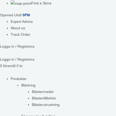
Find a Store
Opened Until
9PM
Expert Advice
About us
Track Order
Logga in / Registrera
Logga in / Registrera
0
föremål
0
kr
Produkter
Blästring
Blästermedel
Blästertillbehör
Blästerutrustning