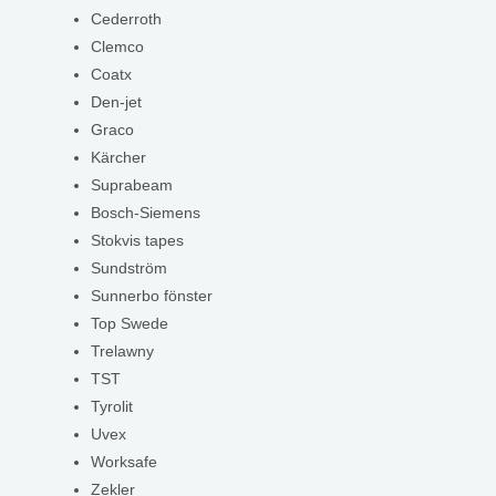
Cederroth
Clemco
Coatx
Den-jet
Graco
Kärcher
Suprabeam
Bosch-Siemens
Stokvis tapes
Sundström
Sunnerbo fönster
Top Swede
Trelawny
TST
Tyrolit
Uvex
Worksafe
Zekler