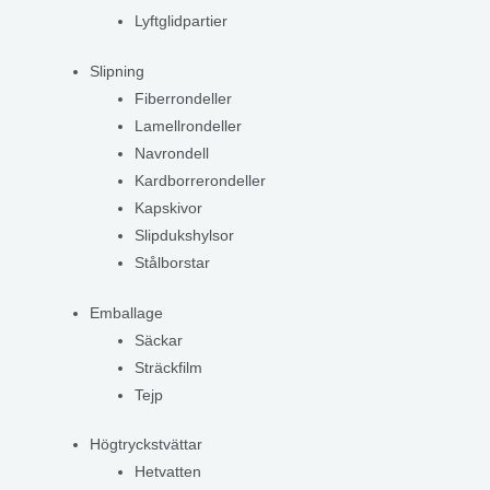
Lyftglidpartier
Slipning
Fiberrondeller
Lamellrondeller
Navrondell
Kardborrerondeller
Kapskivor
Slipdukshylsor
Stålborstar
Emballage
Säckar
Sträckfilm
Tejp
Högtryckstvättar
Hetvatten