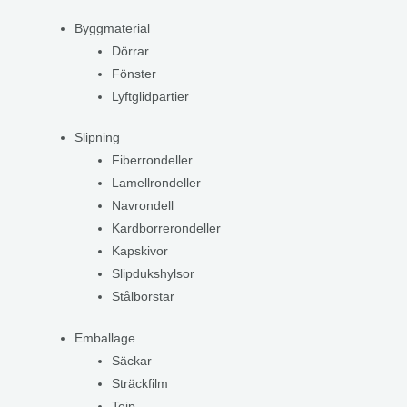
Byggmaterial
Dörrar
Fönster
Lyftglidpartier
Slipning
Fiberrondeller
Lamellrondeller
Navrondell
Kardborrerondeller
Kapskivor
Slipdukshylsor
Stålborstar
Emballage
Säckar
Sträckfilm
Tejp