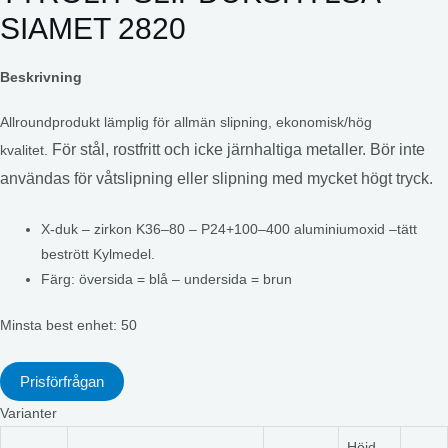
SIAMET 2820
Beskrivning
Allroundprodukt lämplig för allmän slipning, ekonomisk/hög
För stål, rostfritt och icke järnhaltiga metaller.
Bör inte
kvalitet.
användas för våtslipning eller slipning med mycket högt tryck.
X-duk – zirkon K36–80 – P24+100–400 aluminiumoxid –tätt
bestrött Kylmedel.
Färg: översida = blå – undersida = brun
Minsta best enhet: 50
Prisförfrågan
Varianter
Höjd