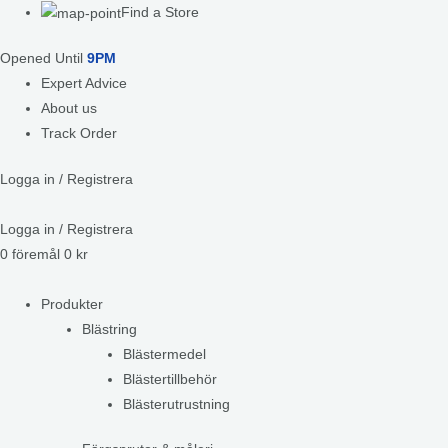
Find a Store
Opened Until
9PM
Expert Advice
About us
Track Order
Logga in / Registrera
Logga in / Registrera
0
föremål
0
kr
Produkter
Blästring
Blästermedel
Blästertillbehör
Blästerutrustning