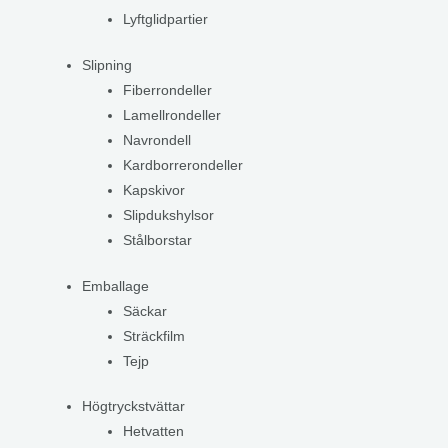
Lyftglidpartier
Slipning
Fiberrondeller
Lamellrondeller
Navrondell
Kardborrerondeller
Kapskivor
Slipdukshylsor
Stålborstar
Emballage
Säckar
Sträckfilm
Tejp
Högtryckstvättar
Hetvatten