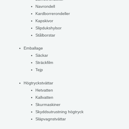
Navrondell
Kardborrerondeller
Kapskivor
Slipdukshylsor
Stålborstar
Emballage
Säckar
Sträckfilm
Tejp
Högtryckstvättar
Hetvatten
Kallvatten
Skurmaskiner
Skyddsutrustning högtryck
Släpvagnstvättar