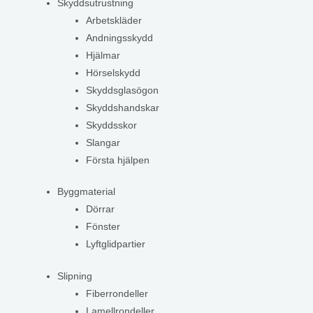
Skyddsutrustning
Arbetskläder
Andningsskydd
Hjälmar
Hörselskydd
Skyddsglasögon
Skyddshandskar
Skyddsskor
Slangar
Första hjälpen
Byggmaterial
Dörrar
Fönster
Lyftglidpartier
Slipning
Fiberrondeller
Lamellrondeller