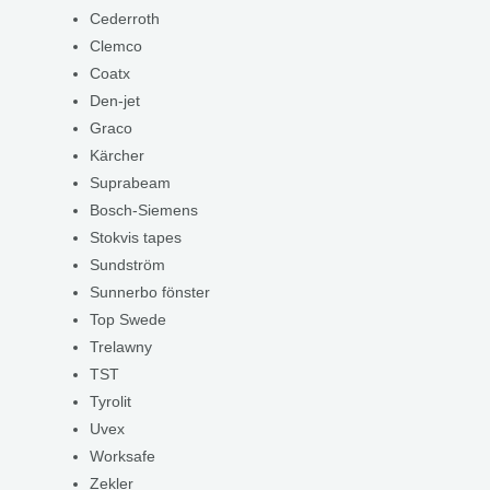
Cederroth
Clemco
Coatx
Den-jet
Graco
Kärcher
Suprabeam
Bosch-Siemens
Stokvis tapes
Sundström
Sunnerbo fönster
Top Swede
Trelawny
TST
Tyrolit
Uvex
Worksafe
Zekler