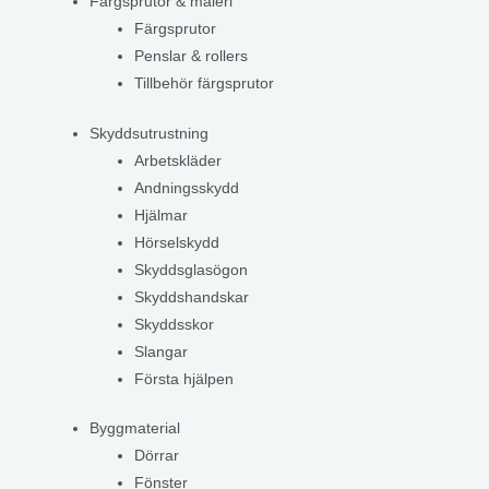
Färgsprutor & måleri
Färgsprutor
Penslar & rollers
Tillbehör färgsprutor
Skyddsutrustning
Arbetskläder
Andningsskydd
Hjälmar
Hörselskydd
Skyddsglasögon
Skyddshandskar
Skyddsskor
Slangar
Första hjälpen
Byggmaterial
Dörrar
Fönster