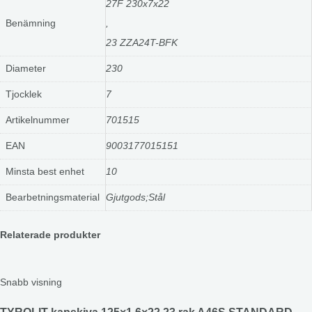
27F 230x7x22
Benämning
,
23 ZZA24T-BFK
Diameter
230
Tjocklek
7
Artikelnummer
701515
EAN
9003177015151
Minsta best enhet
10
Bearbetningsmaterial
Gjutgods;Stål
Relaterade produkter
Snabb visning