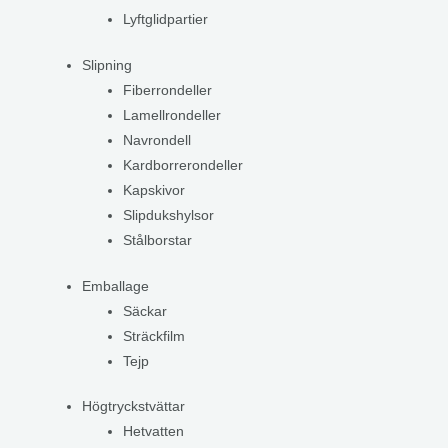
Lyftglidpartier
Slipning
Fiberrondeller
Lamellrondeller
Navrondell
Kardborrerondeller
Kapskivor
Slipdukshylsor
Stålborstar
Emballage
Säckar
Sträckfilm
Tejp
Högtryckstvättar
Hetvatten