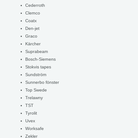
Cederroth
Clemco
Coatx
Den-jet
Graco
Kärcher
Suprabeam
Bosch-Siemens
Stokvis tapes
Sundström
Sunnerbo fönster
Top Swede
Trelawny
TST
Tyrolit
Uvex
Worksafe
Zekler