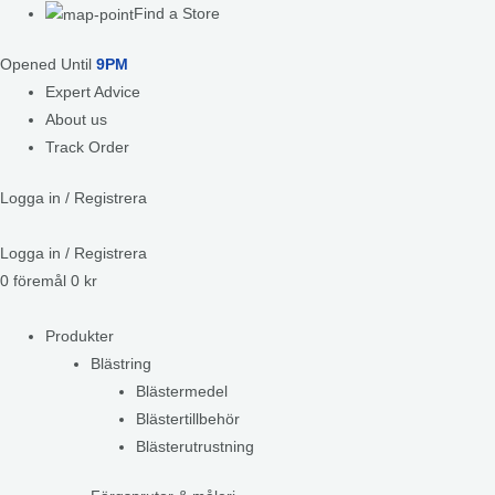
Find a Store
Opened Until
9PM
Expert Advice
About us
Track Order
Logga in / Registrera
Logga in / Registrera
0
föremål
0
kr
Produkter
Blästring
Blästermedel
Blästertillbehör
Blästerutrustning