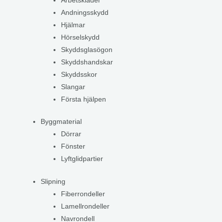
Arbetskläder
Andningsskydd
Hjälmar
Hörselskydd
Skyddsglasögon
Skyddshandskar
Skyddsskor
Slangar
Första hjälpen
Byggmaterial
Dörrar
Fönster
Lyftglidpartier
Slipning
Fiberrondeller
Lamellrondeller
Navrondell