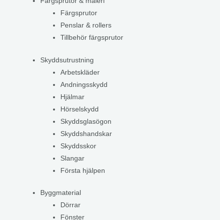
Färgsprutor & måleri
Färgsprutor
Penslar & rollers
Tillbehör färgsprutor
Skyddsutrustning
Arbetskläder
Andningsskydd
Hjälmar
Hörselskydd
Skyddsglasögon
Skyddshandskar
Skyddsskor
Slangar
Första hjälpen
Byggmaterial
Dörrar
Fönster