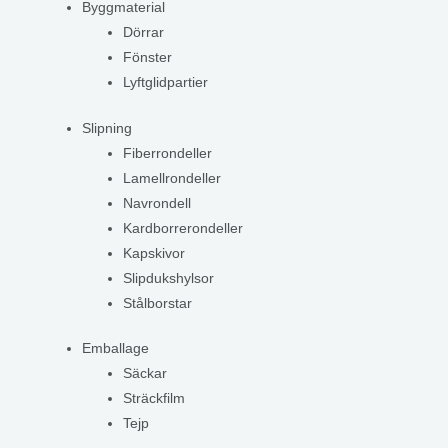
Byggmaterial
Dörrar
Fönster
Lyftglidpartier
Slipning
Fiberrondeller
Lamellrondeller
Navrondell
Kardborrerondeller
Kapskivor
Slipdukshylsor
Stålborstar
Emballage
Säckar
Sträckfilm
Tejp