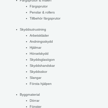
Färgsprutor & måleri
Färgsprutor
Penslar & rollers
Tillbehör färgsprutor
Skyddsutrustning
Arbetskläder
Andningsskydd
Hjälmar
Hörselskydd
Skyddsglasögon
Skyddshandskar
Skyddsskor
Slangar
Första hjälpen
Byggmaterial
Dörrar
Fönster