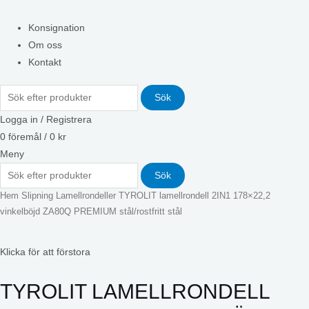
Konsignation
Om oss
Kontakt
Sök
Logga in / Registrera
0
föremål
/
0
kr
Meny
Sök
Hem
Slipning
Lamellrondeller
TYROLIT lamellrondell 2IN1 178×22,2
vinkelböjd ZA80Q PREMIUM stål/rostfritt stål
Klicka för att förstora
TYROLIT LAMELLRONDELL