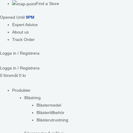
Find a Store
Opened Until
9PM
Expert Advice
About us
Track Order
Logga in / Registrera
Logga in / Registrera
0
föremål
0
kr
Produkter
Blästring
Blästermedel
Blästertillbehör
Blästerutrustning