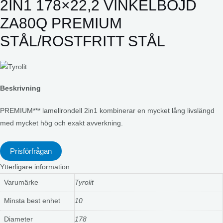
2IN1 178×22,2 VINKELBÖJD
ZA80Q PREMIUM
STÅL/ROSTFRITT STÅL
Beskrivning
PREMIUM*** lamellrondell 2in1 kombinerar en mycket lång livslängd
med mycket hög och exakt avverkning.
Prisförfrågan
Ytterligare information
Varumärke
Tyrolit
Minsta best enhet
10
Diameter
178