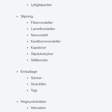
Lyftglidpartier
Slipning
Fiberrondeller
Lamellrondeller
Navrondell
Kardborrerondeller
Kapskivor
Slipdukshylsor
Stålborstar
Emballage
Säckar
Sträckfilm
Tejp
Högtryckstvättar
Hetvatten