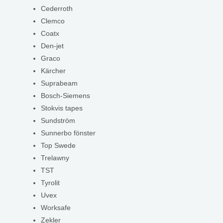
Cederroth
Clemco
Coatx
Den-jet
Graco
Kärcher
Suprabeam
Bosch-Siemens
Stokvis tapes
Sundström
Sunnerbo fönster
Top Swede
Trelawny
TST
Tyrolit
Uvex
Worksafe
Zekler